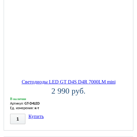
Светодиоды LED GT D4S D4R 7000LM mini
2 990 руб.
В наличии
Артикул:
GT-D4LED
Ед. измерения:
к-т
Купить