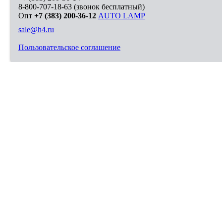
8-800-707-18-63
(звонок бесплатный)
Опт
+7 (383) 200-36-12
AUTO LAMP
sale@h4.ru
Пользовательское соглашение
Выберите город, в который необходимо доставить покупку
Москва
Санкт-Петербург
Новосибирск
Нижний Новгород
Екатеринбург
Самара
Омск
Казань
Челябинск
Ростов-на-Дону
Уфа