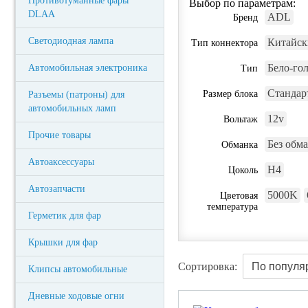
Противотуманные фары
Выбор по параметрам:
DLAA
ADL
Бренд
Светодиодная лампа
Китайс
Тип коннектора
Бело-гол
Автомобильная электроника
Тип
Стандар
Размер блока
Разъемы (патроны) для
автомобильных ламп
12v
Вольтаж
Прочие товары
Без обм
Обманка
Автоаксессуары
H4
Цоколь
Автозапчасти
5000K
Цветовая
температура
Герметик для фар
Крышки для фар
Сортировка:
Клипсы автомобильные
Дневные ходовые огни