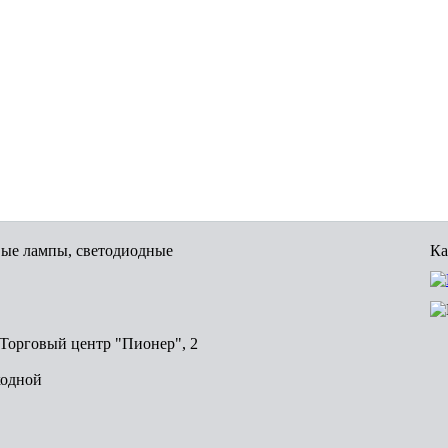
вые лампы, светодиодные
Ка
, Торговый центр "Пионер", 2
ходной