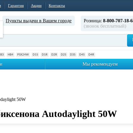
м
Гарантия
Акции
Контакты
Пункты выдачи в Вашем городе
Розница:
8-800-707-18-6
(звонок бесплатный)
HB3
HB4
PSX24W
D1S
D1R
D2R
D2S
D3S
D4S
D4R
и
Мы рекомендуем
daylight 50W
иксенона Autodaylight 50W