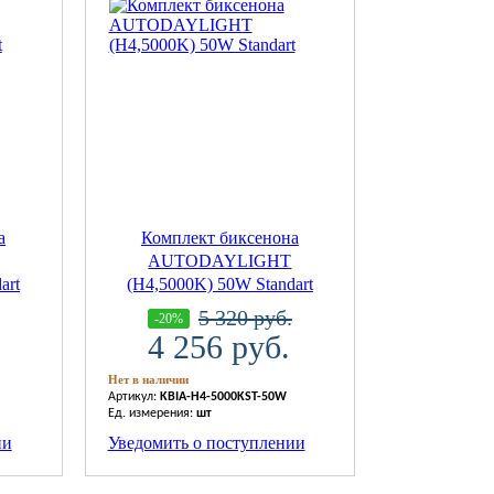
а
Комплект биксенона
AUTODAYLIGHT
art
(H4,5000K) 50W Standart
5 320 руб.
-20%
4 256 руб.
Нет в наличии
Артикул:
KBIA-H4-5000KST-50W
Ед. измерения:
шт
ии
Уведомить о поступлении