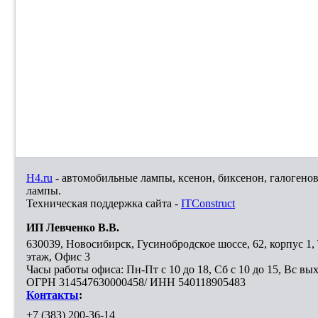
H4.ru
- автомобильные лампы, ксенон, биксенон, галогено
лампы.
Техническая поддержка сайта -
ITConstruct
ИП Левченко В.В.
630039
,
Новосибирск
,
Гусинобродское шоссе, 62, корпус 1
этаж, Офис 3
Часы работы офиса: Пн-Пт с 10 до 18, Сб с 10 до 15, Вс вы
ОГРН 314547630000458/ ИНН 540118905483
Контакты
:
+7 (383) 200-36-14