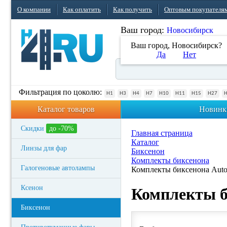
О компании
Как оплатить
Как получить
Оптовым покупателя
Ваш город:
Новосибирск
Ваш город, Новосибирск?
Да
Нет
Фильтрация по цоколю:
H1
H3
H4
H7
H10
H11
H15
H27
Каталог товаров
Новинк
Скидки
до -70%
Главная страница
Каталог
Линзы для фар
Биксенон
Комплекты биксенона
Галогеновые автолампы
Комплекты биксенона Auto
Ксенон
Комплекты б
Биксенон