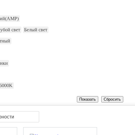
кий(AMP)
убой свет
Белый свет
тный
анки
6000K