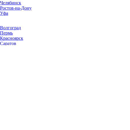
Челябинск
Ростов-на-Дону
Уфа
Волгоград
Пермь
Красноярск
Саратов
Воронеж
Тольятти
Краснодар
Ульяновск
Ижевск
Ярославль
Барнаул
Иркутск
Владивосток
Хабаровск
Новокузнецк
Оренбург
Рязань
Пенза