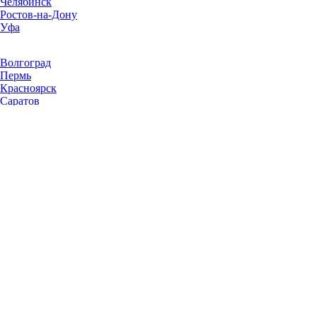
Челябинск
Ростов-на-Дону
Уфа
Волгоград
Пермь
Красноярск
Саратов
Воронеж
Тольятти
Краснодар
Ульяновск
Ижевск
Ярославль
Барнаул
Иркутск
Владивосток
Хабаровск
Новокузнецк
Оренбург
Рязань
Пенза
Тюмень