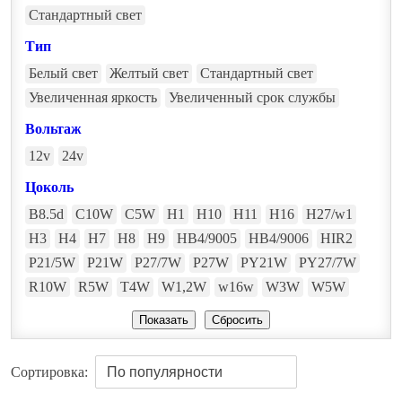
Стандартный свет
Тип
Белый свет
Желтый свет
Стандартный свет
Увеличенная яркость
Увеличенный срок службы
Вольтаж
12v
24v
Цоколь
B8.5d
C10W
C5W
H1
H10
H11
H16
H27/w1
H3
H4
H7
H8
H9
HB4/9005
HB4/9006
HIR2
P21/5W
P21W
P27/7W
P27W
PY21W
PY27/7W
R10W
R5W
T4W
W1,2W
w16w
W3W
W5W
Сортировка: