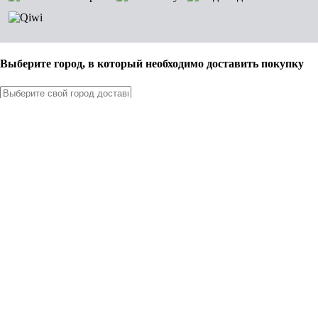
Выберите город, в который необходимо доставить покупку
Москва
Санкт-Петербург
Новосибирск
Нижний Новгород
Екатеринбург
Самара
Омск
Казань
Челябинск
Ростов-на-Дону
Уфа
Волгоград
Пермь
Красноярск