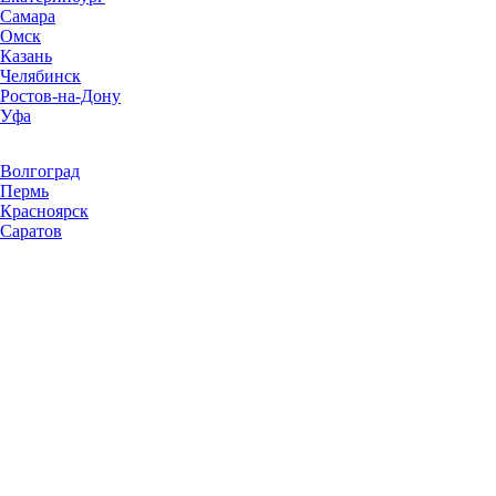
Самара
Омск
Казань
Челябинск
Ростов-на-Дону
Уфа
Волгоград
Пермь
Красноярск
Саратов
Воронеж
Тольятти
Краснодар
Ульяновск
Ижевск
Ярославль
Барнаул
Иркутск
Владивосток
Хабаровск
Новокузнецк