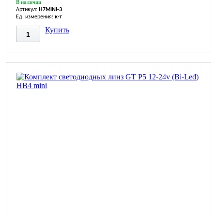
В наличии
Артикул:
H7MINI-3
Ед. измерения:
к-т
Купить