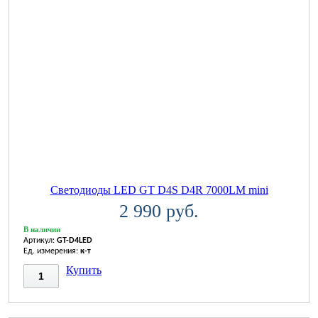
Светодиоды LED GT D4S D4R 7000LM mini
2 990 руб.
В наличии
Артикул:
GT-D4LED
Ед. измерения:
к-т
Купить