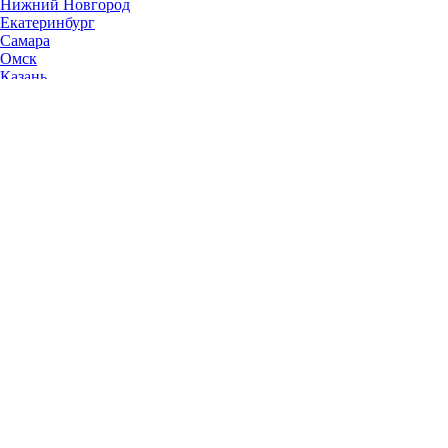
Нижний Новгород
Екатеринбург
Самара
Омск
Казань
Челябинск
Ростов-на-Дону
Уфа
Волгоград
Пермь
Красноярск
Саратов
Воронеж
Тольятти
Краснодар
Ульяновск
Ижевск
Ярославль
Барнаул
Иркутск
Владивосток
Хабаровск