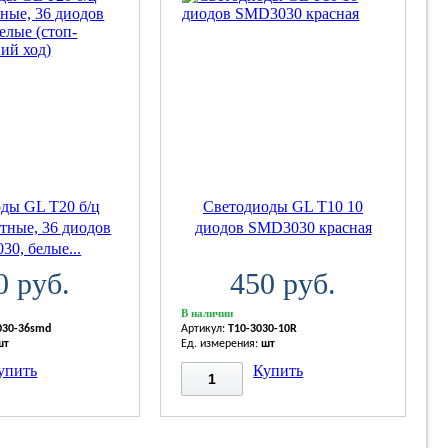
ды GL T20 б/ц
Светодиоды GL T10 10
тные, 36 диодов
диодов SMD3030 красная
0, белые...
0 руб.
450 руб.
В наличии
030-36smd
Артикул:
T10-3030-10R
шт
Ед. измерения:
шт
упить
Купить