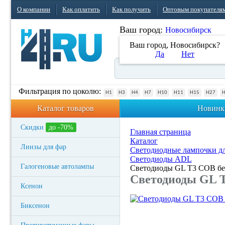
О компании
Как оплатить
Как получить
Оптовым покупателя
Ваш город:
Новосибирск
Ваш город, Новосибирск?
Да
Нет
Фильтрация по цоколю:
H1
H3
H4
H7
H10
H11
H15
H27
Каталог товаров
Новинк
Скидки
до -70%
Главная страница
Каталог
Линзы для фар
Светодиодные лампочки дл
Светодиоды ADL
Галогеновые автолампы
Светодиоды GL T3 COB бел
Светодиоды GL T
Ксенон
Биксенон