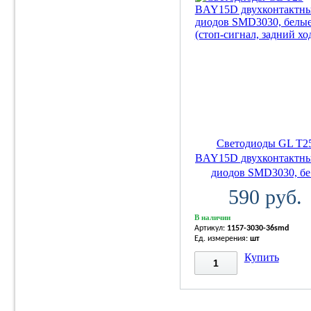
Светодиоды GL T2
BAY15D двухконтактны
диодов SMD3030, бе.
590 руб.
В наличии
Артикул:
1157-3030-36smd
Ед. измерения:
шт
Купить