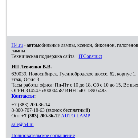
H4.ru
- автомобильные лампы, ксенон, биксенон, галогено
лампы.
Техническая поддержка сайта -
ITConstruct
ИП Левченко В.В.
630039
,
Новосибирск
,
Гусинобродское шоссе, 62, корпус 1
этаж, Офис 3
Часы работы офиса: Пн-Пт с 10 до 18, Сб с 10 до 15, Вс вы
ОГРН 314547630000458/ ИНН 540118905483
Контакты
:
+7 (383) 200-36-14
8-800-707-18-63
(звонок бесплатный)
Опт
+7 (383) 200-36-12
AUTO LAMP
sale@h4.ru
Пользовательское соглашение