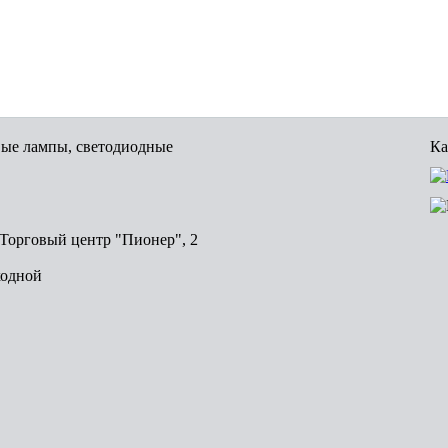
вые лампы, светодиодные
Ка
, Торговый центр "Пионер", 2
ходной