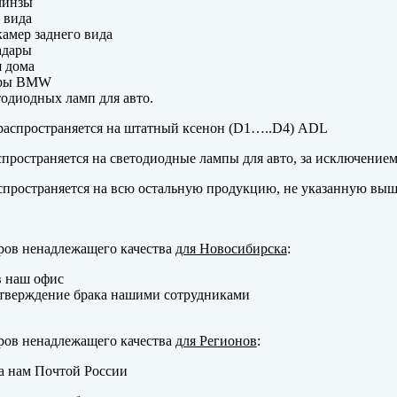
линзы
 вида
амер заднего вида
адары
 дома
еры BMW
одиодных ламп для авто.
аспространяется на штатный ксенон (D1…..D4) ADL
пространяется на светодиодные лампы для авто, за исключение
пространяется на всю остальную продукцию, не указанную выш
ров ненадлежащего качества
для Новосибирска
:
в наш офис
тверждение брака нашими сотрудниками
ров ненадлежащего качества
для Регионов
:
а нам Почтой России