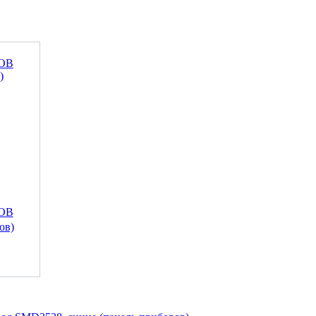
COB
ов)