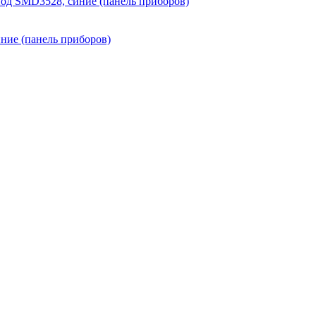
иод SMD3528, синие (панель приборов)
ие (панель приборов)