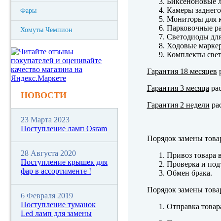
Биксеноновые 
Камеры заднего
Фары
Мониторы для к
Парковочные р
Хомуты Чемпион
Светодиоды для
Ходовые марк
Комплекты свет
Гарантия 18 месяцев
р
Гарантия 3 месяца
рас
НОВОСТИ
Гарантия 2 недели
рас
23 Марта 2023
Поступление ламп Osram
Порядок замены това
28 Августа 2020
Привоз товара 
Поступление крышек для
Проверка и под
фар в ассортименте !
Обмен брака.
Порядок замены това
6 Февраля 2019
Поступление туманок
Отправка товар
Led ламп для замены