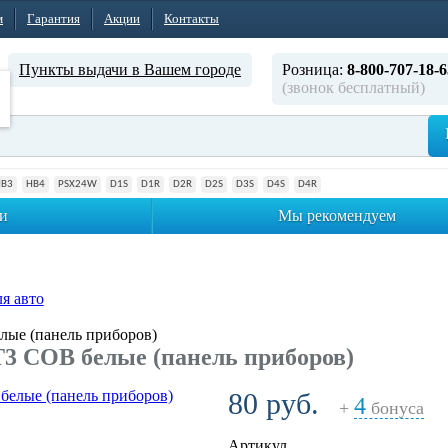
м
Гарантия
Акции
Контакты
Пункты выдачи в Вашем городе
Розница:
8-800-707-18-6
(звонок бесплатный)
HB3
HB4
PSX24W
D1S
D1R
D2R
D2S
D3S
D4S
D4R
и
Мы рекомендуем
я авто
ые (панель приборов)
3 COB белые (панель приборов)
80 руб.
4
+
бонуса
Артикул