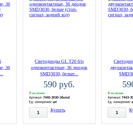
5
Светодиоды GL T20 б/ц
Светодио
е, 36
одноконтактные, 36 диодов
двухконтак
..
SMD3030, белые...
SMD303
590 руб.
59
В наличии
В наличии
Артикул:
7440-3030-36smd
Артикул:
7443-3
Ед. измерения:
шт
Ед. измерения:
Купить
К