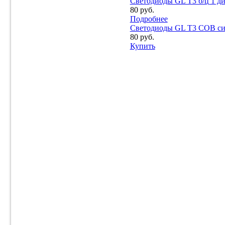
Светодиоды GL T3 б/ц 1 д
80 руб.
Подробнее
Светодиоды GL T3 COB син
80 руб.
Купить