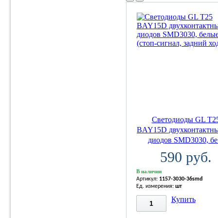
Светодиоды GL T2
BAY15D двухконтактны
диодов SMD3030, бе.
590 руб.
В наличии
Артикул:
1157-3030-36smd
Ед. измерения:
шт
Купить