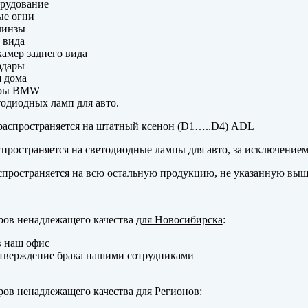
рудование
ые огни
линзы
 вида
амер заднего вида
адары
 дома
еры BMW
одиодных ламп для авто.
аспространяется на штатный ксенон (D1…..D4) ADL
пространяется на светодиодные лампы для авто, за исключение
пространяется на всю остальную продукцию, не указанную выш
ров ненадлежащего качества
для Новосибирска
:
в наш офис
тверждение брака нашими сотрудниками
ров ненадлежащего качества
для Регионов
: