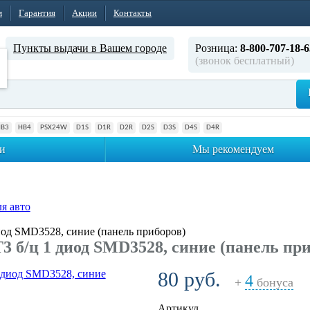
м
Гарантия
Акции
Контакты
Пункты выдачи в Вашем городе
Розница:
8-800-707-18-6
(звонок бесплатный)
HB3
HB4
PSX24W
D1S
D1R
D2R
D2S
D3S
D4S
D4R
и
Мы рекомендуем
я авто
иод SMD3528, синие (панель приборов)
 б/ц 1 диод SMD3528, синие (панель при
80 руб.
4
+
бонуса
Артикул