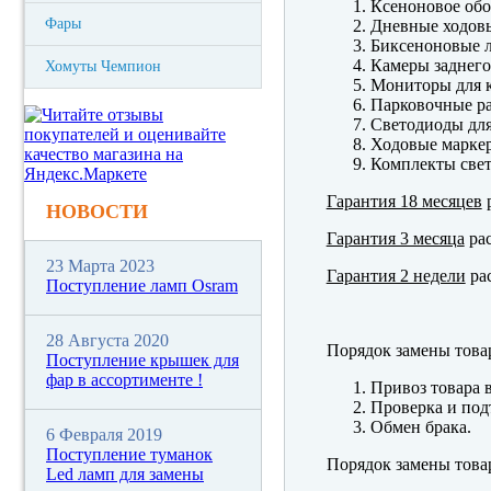
Ксеноновое обо
Фары
Дневные ходов
Биксеноновые 
Камеры заднего
Хомуты Чемпион
Мониторы для к
Парковочные р
Светодиоды для
Ходовые марк
Комплекты свет
Гарантия 18 месяцев
р
НОВОСТИ
Гарантия 3 месяца
рас
23 Марта 2023
Гарантия 2 недели
рас
Поступление ламп Osram
28 Августа 2020
Порядок замены това
Поступление крышек для
фар в ассортименте !
Привоз товара 
Проверка и под
Обмен брака.
6 Февраля 2019
Поступление туманок
Порядок замены това
Led ламп для замены