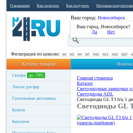
О компании
Как оплатить
Как получить
Оптовым покупателя
Ваш город:
Новосибирск
Ваш город, Новосибирск?
Да
Нет
Фильтрация по цоколю:
H1
H3
H4
H7
H10
H11
H15
H27
Каталог товаров
Новинк
Скидки
до -70%
Главная страница
Каталог
Линзы для фар
Светодиодные лампочки дл
Светодиоды ADL
Галогеновые автолампы
Светодиоды GL T3 б/ц 1 д
Светодиоды GL T3
Ксенон
Биксенон