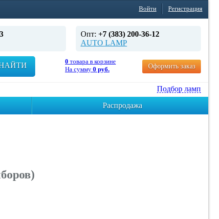
Войти
Регистрация
3
Опт:
+7 (383) 200-36-12
AUTO LAMP
0
товара в корзине
НАЙТИ
Оформить заказ
На сумму
0 руб.
Подбор ламп
Распродажа
боров)