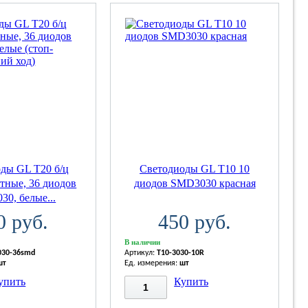
ды GL T20 б/ц
Светодиоды GL T10 10
тные, 36 диодов
диодов SMD3030 красная
0, белые...
0 руб.
450 руб.
В наличии
030-36smd
Артикул:
T10-3030-10R
шт
Ед. измерения:
шт
упить
Купить