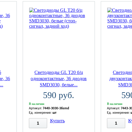
5
Светодиоды GL T20 б/ц
Светодио
е, 36
одноконтактные, 36 диодов
двухконтак
..
SMD3030, белые...
SMD303
590 руб.
59
В наличии
В наличии
Артикул:
7440-3030-36smd
Артикул:
7443-3
Ед. измерения:
шт
Ед. измерения:
Купить
К