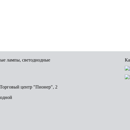
вые лампы, светодиодные
Ка
, Торговый центр "Пионер", 2
ходной