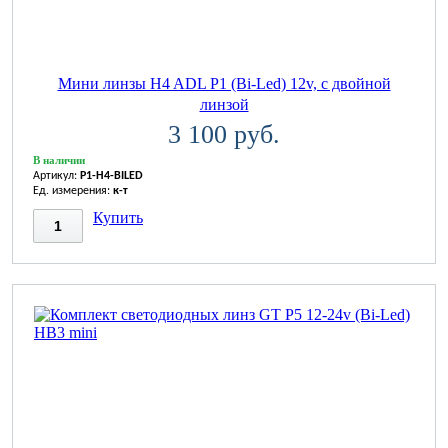
Мини линзы H4 ADL P1 (Bi-Led) 12v, с двойной
линзой
3 100 руб.
В наличии
Артикул:
P1-H4-BILED
Ед. измерения:
к-т
Купить