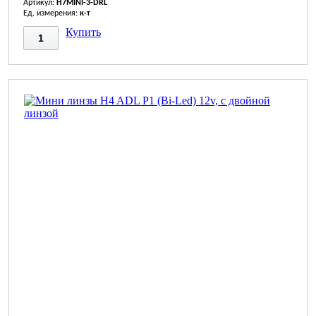
Артикул:
H7MINI-3-DRL
Ед. измерения:
к-т
Купить