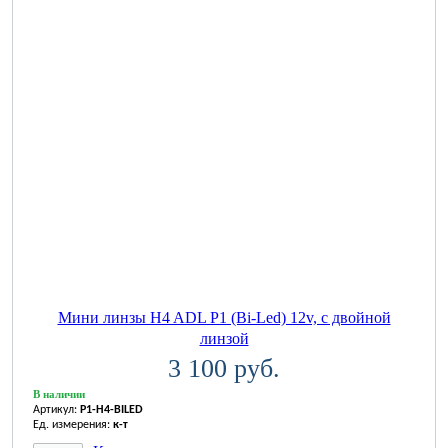
Мини линзы H4 ADL P1 (Bi-Led) 12v, с двойной
линзой
3 100 руб.
В наличии
Артикул:
P1-H4-BILED
Ед. измерения:
к-т