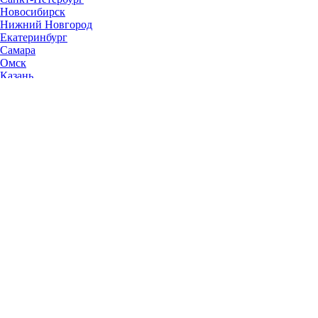
Новосибирск
Нижний Новгород
Екатеринбург
Самара
Омск
Казань
Челябинск
Ростов-на-Дону
Уфа
Волгоград
Пермь
Красноярск
Саратов
Воронеж
Тольятти
Краснодар
Ульяновск
Ижевск
Ярославль
Барнаул
Иркутск