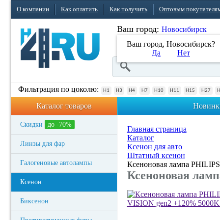
О компании
Как оплатить
Как получить
Оптовым покупателя
Ваш город:
Новосибирск
Ваш город, Новосибирск?
Да
Нет
Фильтрация по цоколю:
H1
H3
H4
H7
H10
H11
H15
H27
Каталог товаров
Новинк
Скидки
до -70%
Главная страница
Каталог
Линзы для фар
Ксенон для авто
Штатный ксенон
Галогеновые автолампы
Ксеноновая лампа PHILI
Ксеноновая лам
Ксенон
Биксенон