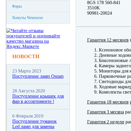
8GS 178 560-841
Фары
3510K
90981-20024
Хомуты Чемпион
Гарантия 12 месяцев
п
Ксеноновое обо
Дневные ходов
НОВОСТИ
Биксеноновые 
Камеры заднего
23 Марта 2023
Мониторы для к
Поступление ламп Osram
Парковочные р
Светодиоды для
Ходовые марк
28 Августа 2020
Комплекты свет
Поступление крышек для
фар в ассортименте !
Гарантия 18 месяцев
р
Гарантия 3 месяца
рас
6 Февраля 2019
Поступление туманок
Гарантия 2 недели
рас
Led ламп для замены