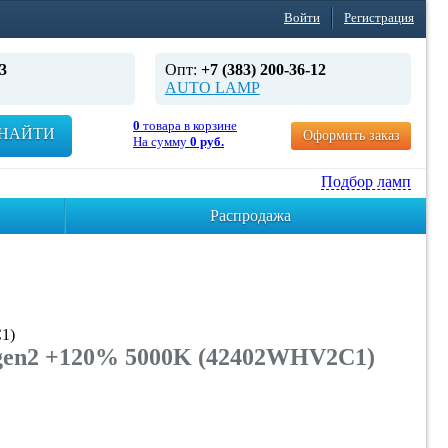
Войти
Регистрация
3
Опт:
+7 (383) 200-36-12
AUTO LAMP
0
товара в корзине
НАЙТИ
Оформить заказ
На сумму
0 руб.
Подбор ламп
Распродажа
1)
en2 +120% 5000K (42402WHV2C1)