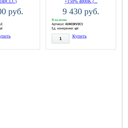
6240CLC)
+150% 4800K (...
00 руб.
9 430 руб.
В наличии
LC
Артикул:
42403XV2C1
шт
Ед. измерения:
шт
упить
Купить