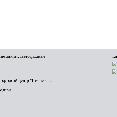
вые лампы, светодиодные
Ка
, Торговый центр "Пионер", 2
ходной