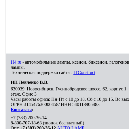
H4.ru
- автомобильные лампы, ксенон, биксенон, галогено
лампы.
Техническая поддержка сайта -
ITConstruct
ИП Левченко В.В.
630039
,
Новосибирск
,
Гусинобродское шоссе, 62, корпус 1
этаж, Офис 3
Часы работы офиса: Пн-Пт с 10 до 18, Сб с 10 до 15, Вс вы
ОГРН 314547630000458/ ИНН 540118905483
Контакты
:
+7 (383) 200-36-14
8-800-707-18-63
(звонок бесплатный)
Опт
+7 (383) 200-36-12
AUTO LAMP