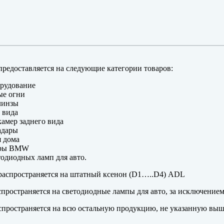
редоставляется на следующие категории товаров:
рудование
ые огни
линзы
 вида
амер заднего вида
адары
 дома
еры BMW
одиодных ламп для авто.
аспространяется на штатный ксенон (D1…..D4) ADL
пространяется на светодиодные лампы для авто, за исключение
пространяется на всю остальную продукцию, не указанную выш