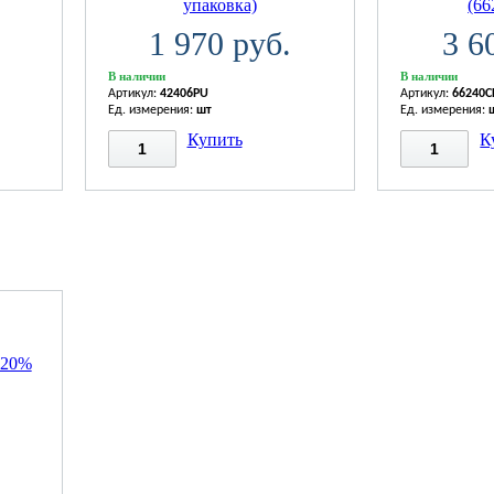
упаковка)
(6
1 970 руб.
3 6
В наличии
В наличии
Артикул:
42406PU
Артикул:
66240C
Ед. измерения:
шт
Ед. измерения:
Купить
К