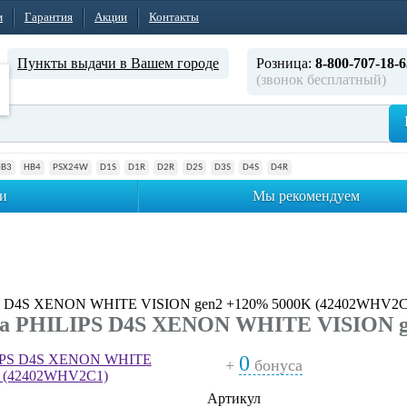
м
Гарантия
Акции
Контакты
Пункты выдачи в Вашем городе
Розница:
8-800-707-18-6
(звонок бесплатный)
HB3
HB4
PSX24W
D1S
D1R
D2R
D2S
D3S
D4S
D4R
и
Мы рекомендуем
PS D4S XENON WHITE VISION gen2 +120% 5000K (42402WHV2C
па PHILIPS D4S XENON WHITE VISION g
0
+
бонуса
Артикул