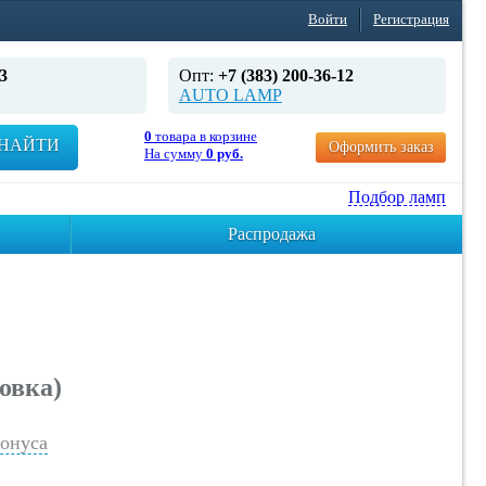
Войти
Регистрация
3
Опт:
+7 (383) 200-36-12
AUTO LAMP
0
товара в корзине
НАЙТИ
Оформить заказ
На сумму
0 руб.
Подбор ламп
Распродажа
овка)
онуса