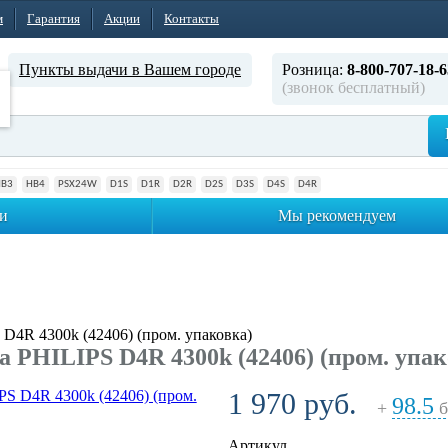
м
Гарантия
Акции
Контакты
Пункты выдачи в Вашем городе
Розница:
8-800-707-18-6
(звонок бесплатный)
HB3
HB4
PSX24W
D1S
D1R
D2R
D2S
D3S
D4S
D4R
и
Мы рекомендуем
D4R 4300k (42406) (пром. упаковка)
 PHILIPS D4R 4300k (42406) (пром. упак
1 970 руб.
98.5
+
б
Артикул