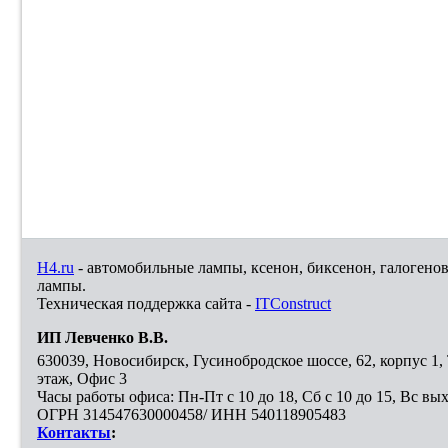
H4.ru
- автомобильные лампы, ксенон, биксенон, галогено
лампы.
Техническая поддержка сайта -
ITConstruct
ИП Левченко В.В.
630039
,
Новосибирск
,
Гусинобродское шоссе, 62, корпус 1
этаж, Офис 3
Часы работы офиса: Пн-Пт с 10 до 18, Сб с 10 до 15, Вс вы
ОГРН 314547630000458/ ИНН 540118905483
Контакты
: