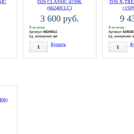
SIC
D2S CLASSIC 4150K
D3S X-TRE
(66240CLC)
+150%
3 600 руб.
9 4
В наличии
В наличии
Артикул:
66240CLC
Артикул:
42403X
Ед. измерения:
шт
Ед. измерения:
Купить
К