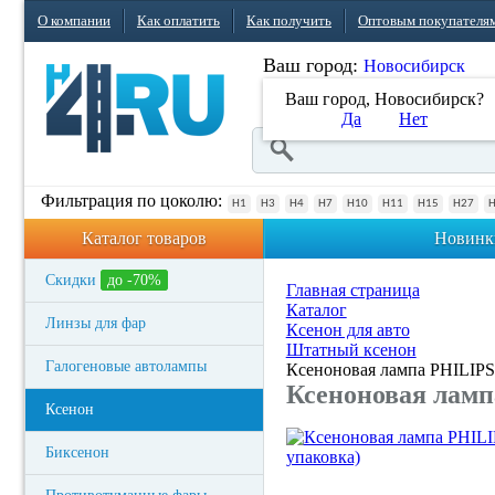
О компании
Как оплатить
Как получить
Оптовым покупателя
Ваш город:
Новосибирск
Ваш город, Новосибирск?
Да
Нет
Фильтрация по цоколю:
H1
H3
H4
H7
H10
H11
H15
H27
Каталог товаров
Новинк
Скидки
до -70%
Главная страница
Каталог
Линзы для фар
Ксенон для авто
Штатный ксенон
Галогеновые автолампы
Ксеноновая лампа PHILIPS 
Ксеноновая лампа
Ксенон
Биксенон