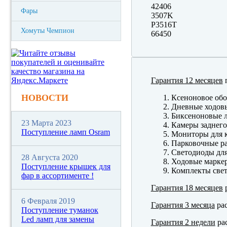
42406
Фары
3507K
P3516T
Хомуты Чемпион
66450
Гарантия 12 месяцев
п
НОВОСТИ
Ксеноновое обо
Дневные ходов
Биксеноновые 
23 Марта 2023
Камеры заднего
Поступление ламп Osram
Мониторы для к
Парковочные р
Светодиоды для
28 Августа 2020
Ходовые марк
Поступление крышек для
Комплекты свет
фар в ассортименте !
Гарантия 18 месяцев
р
6 Февраля 2019
Гарантия 3 месяца
рас
Поступление туманок
Led ламп для замены
Гарантия 2 недели
рас