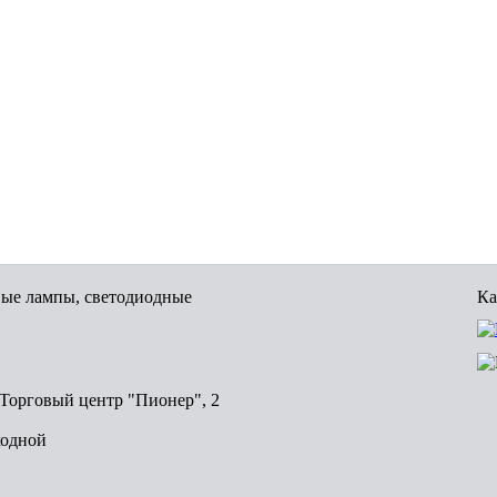
вые лампы, светодиодные
Ка
, Торговый центр "Пионер", 2
ходной