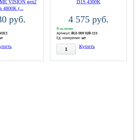
ME VISION gen2
D1S 4300K
 4800K (...
30 руб.
4 575 руб.
В наличии
V2C1
Артикул:
8GS 009 028-111
шт
Ед. измерения:
шт
упить
Купить