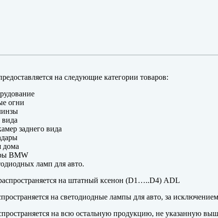
редоставляется на следующие категории товаров:
рудование
ые огни
линзы
 вида
амер заднего вида
адары
 дома
еры BMW
одиодных ламп для авто.
аспространяется на штатный ксенон (D1…..D4) ADL
пространяется на светодиодные лампы для авто, за исключение
пространяется на всю остальную продукцию, не указанную выш