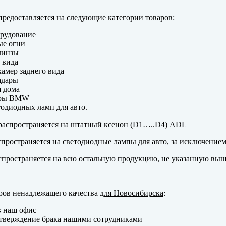
редоставляется на следующие категории товаров:
рудование
ые огни
линзы
 вида
амер заднего вида
адары
 дома
еры BMW
одиодных ламп для авто.
аспространяется на штатный ксенон (D1…..D4) ADL
пространяется на светодиодные лампы для авто, за исключение
пространяется на всю остальную продукцию, не указанную выш
ров ненадлежащего качества
для Новосибирска
:
в наш офис
тверждение брака нашими сотрудниками