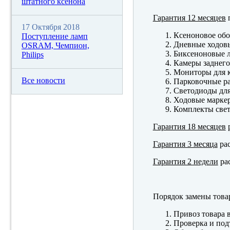
штатного ксенона
Гарантия 12 месяцев
п
17 Октября 2018
Ксеноновое обо
Поступление ламп
Дневные ходов
OSRAM, Чемпион,
Биксеноновые 
Philips
Камеры заднего
Мониторы для к
Все новости
Парковочные р
Светодиоды для
Ходовые марк
Комплекты свет
Гарантия 18 месяцев
р
Гарантия 3 месяца
рас
Гарантия 2 недели
рас
Порядок замены това
Привоз товара 
Проверка и под