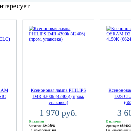
нтересует
SRAM
Ксеноновая лампа PHILIPS
Ксенонов
SIC
D4R 4300k (42406) (пром.
D2S CL
упаковка)
(6
1 970 руб.
3 6
В наличии
В наличии
Артикул:
42406PU
Артикул:
66240C
Ед. измерения:
шт
Ед. измерения: