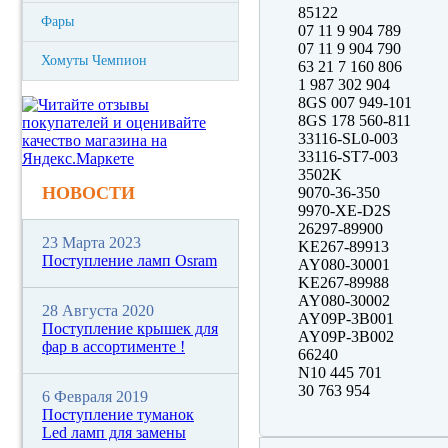
85122
Фары
07 11 9 904 789
07 11 9 904 790
Хомуты Чемпион
63 21 7 160 806
1 987 302 904
8GS 007 949-101
8GS 178 560-811
33116-SL0-003
33116-ST7-003
3502K
НОВОСТИ
9070-36-350
9970-XE-D2S
26297-89900
23 Марта 2023
KE267-89913
Поступление ламп Osram
AY080-30001
KE267-89988
AY080-30002
28 Августа 2020
AY09P-3B001
Поступление крышек для
AY09P-3B002
фар в ассортименте !
66240
N10 445 701
30 763 954
6 Февраля 2019
Поступление туманок
Led ламп для замены