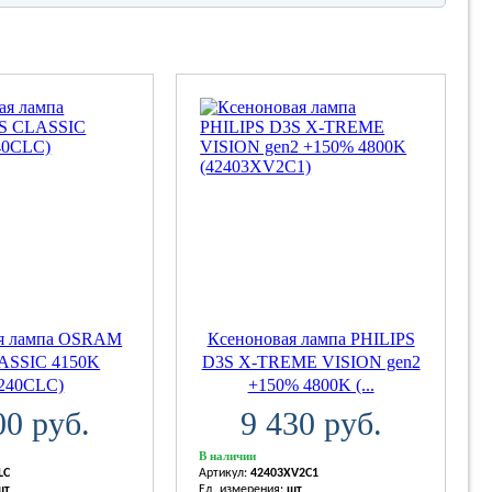
ая лампа OSRAM
Ксеноновая лампа PHILIPS
ASSIC 4150K
D3S X-TREME VISION gen2
6240CLC)
+150% 4800K (...
00 руб.
9 430 руб.
В наличии
LC
Артикул:
42403XV2C1
шт
Ед. измерения:
шт