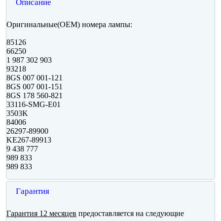
Описание
Оригинальные(OEM) номера лампы:
85126
66250
1 987 302 903
93218
8GS 007 001-121
8GS 007 001-151
8GS 178 560-821
33116-SMG-E01
3503K
84006
26297-89900
KE267-89913
9 438 777
989 833
989 833
Гарантия
Гарантия 12 месяцев
предоставляется на следующие