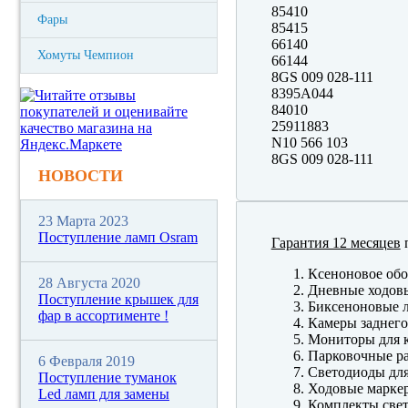
85410
Фары
85415
66140
Хомуты Чемпион
66144
8GS 009 028-111
8395A044
84010
25911883
N10 566 103
8GS 009 028-111
НОВОСТИ
23 Марта 2023
Поступление ламп Osram
Гарантия 12 месяцев
п
Ксеноновое обо
28 Августа 2020
Дневные ходов
Поступление крышек для
Биксеноновые 
фар в ассортименте !
Камеры заднего
Мониторы для к
Парковочные р
6 Февраля 2019
Светодиоды для
Поступление туманок
Ходовые марк
Led ламп для замены
Комплекты свет