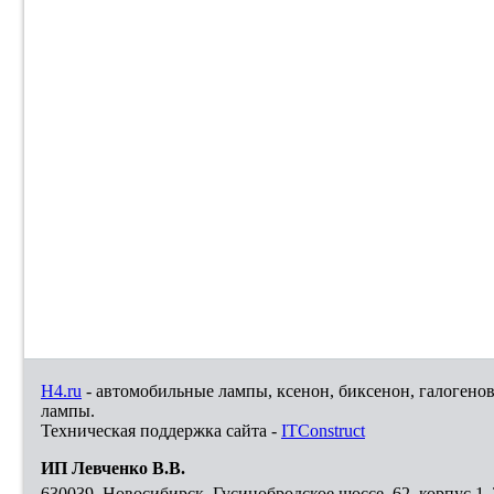
H4.ru
- автомобильные лампы, ксенон, биксенон, галогено
лампы.
Техническая поддержка сайта -
ITConstruct
ИП Левченко В.В.
630039
,
Новосибирск
,
Гусинобродское шоссе, 62, корпус 1