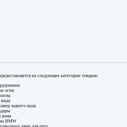
редоставляется на следующие категории товаров:
рудование
ые огни
линзы
 вида
амер заднего вида
адары
 дома
еры BMW
одиодных ламп для авто.