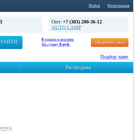
Войти
Регистрация
3
Опт:
+7 (383) 200-36-12
AUTO LAMP
0
товара в корзине
НАЙТИ
Оформить заказ
На сумму
0 руб.
Подбор ламп
Распродажа
нуса