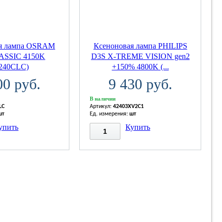
ая лампа OSRAM
Ксеноновая лампа PHILIPS
ASSIC 4150K
D3S X-TREME VISION gen2
6240CLC)
+150% 4800K (...
00 руб.
9 430 руб.
В наличии
LC
Артикул:
42403XV2C1
шт
Ед. измерения:
шт
упить
Купить