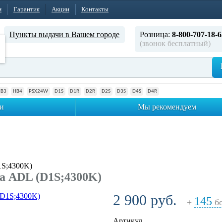
м
Гарантия
Акции
Контакты
Пункты выдачи в Вашем городе
Розница:
8-800-707-18-6
(звонок бесплатный)
HB3
HB4
PSX24W
D1S
D1R
D2R
D2S
D3S
D4S
D4R
и
Мы рекомендуем
1S;4300K)
а ADL (D1S;4300K)
2 900 руб.
145
+
бо
Артикул