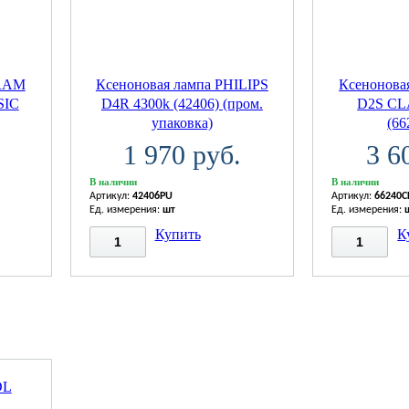
SRAM
Ксеноновая лампа PHILIPS
Ксенонов
SIC
D4R 4300k (42406) (пром.
D2S CL
упаковка)
(6
1 970 руб.
3 6
В наличии
В наличии
Артикул:
42406PU
Артикул:
66240C
Ед. измерения:
шт
Ед. измерения:
Купить
К