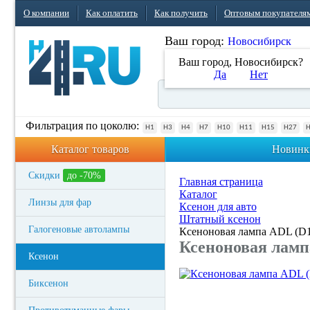
О компании
Как оплатить
Как получить
Оптовым покупателя
Ваш город:
Новосибирск
Ваш город, Новосибирск?
Да
Нет
Фильтрация по цоколю:
H1
H3
H4
H7
H10
H11
H15
H27
Каталог товаров
Новинк
Скидки
до -70%
Главная страница
Каталог
Линзы для фар
Ксенон для авто
Штатный ксенон
Галогеновые автолампы
Ксеноновая лампа ADL (D
Ксеноновая ламп
Ксенон
Биксенон