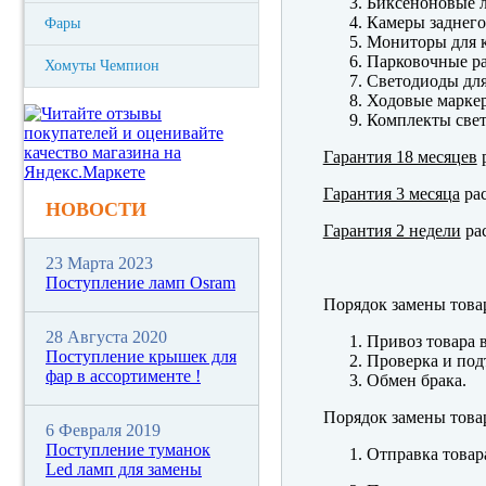
Биксеноновые 
Камеры заднего
Фары
Мониторы для к
Парковочные р
Хомуты Чемпион
Светодиоды для
Ходовые марк
Комплекты свет
Гарантия 18 месяцев
р
Гарантия 3 месяца
рас
НОВОСТИ
Гарантия 2 недели
рас
23 Марта 2023
Поступление ламп Osram
Порядок замены това
28 Августа 2020
Привоз товара 
Поступление крышек для
Проверка и под
фар в ассортименте !
Обмен брака.
Порядок замены това
6 Февраля 2019
Поступление туманок
Отправка товар
Led ламп для замены