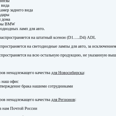
линзы
 вида
амер заднего вида
адары
 дома
еры BMW
одиодных ламп для авто.
аспространяется на штатный ксенон (D1…..D4) ADL
пространяется на светодиодные лампы для авто, за исключение
пространяется на всю остальную продукцию, не указанную выш
ров ненадлежащего качества
для Новосибирска
:
в наш офис
тверждение брака нашими сотрудниками
ров ненадлежащего качества
для Регионов
:
а нам Почтой России