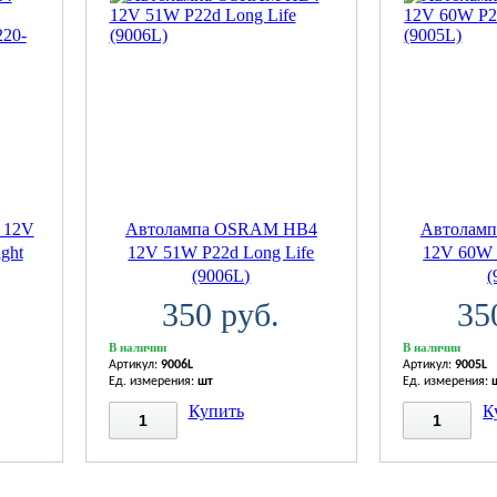
 12V
Автолампа OSRAM НВ4
Автолам
ght
12V 51W P22d Long Life
12V 60W 
(9006L)
(
350 руб.
35
В наличии
В наличии
Артикул:
9006L
Артикул:
9005L
Ед. измерения:
шт
Ед. измерения:
Купить
К