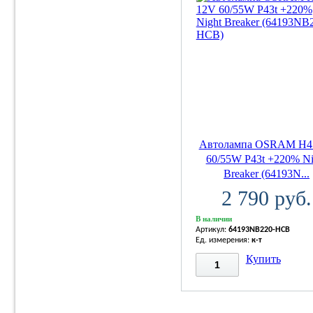
Автолампа OSRAM H4
60/55W P43t +220% Ni
Breaker (64193N...
2 790 руб.
В наличии
Артикул:
64193NB220-HCB
Ед. измерения:
к-т
Купить