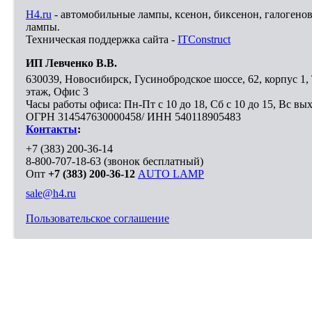
H4.ru
- автомобильные лампы, ксенон, биксенон, галогено
лампы.
Техническая поддержка сайта -
ITConstruct
ИП Левченко В.В.
630039
,
Новосибирск
,
Гусинобродское шоссе, 62, корпус 1
этаж, Офис 3
Часы работы офиса: Пн-Пт с 10 до 18, Сб с 10 до 15, Вс вы
ОГРН 314547630000458/ ИНН 540118905483
Контакты
:
+7 (383) 200-36-14
8-800-707-18-63
(звонок бесплатный)
Опт
+7 (383) 200-36-12
AUTO LAMP
sale@h4.ru
Пользовательское соглашение
Выберите город, в который необходимо доставить покупку