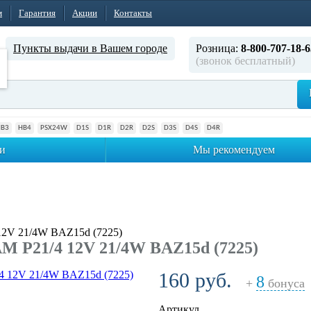
м
Гарантия
Акции
Контакты
Пункты выдачи в Вашем городе
Розница:
8-800-707-18-6
(звонок бесплатный)
HB3
HB4
PSX24W
D1S
D1R
D2R
D2S
D3S
D4S
D4R
и
Мы рекомендуем
2V 21/4W BAZ15d (7225)
 P21/4 12V 21/4W BAZ15d (7225)
160 руб.
8
+
бонуса
Артикул