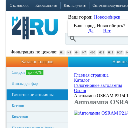
О компании
Как оплатить
Как получить
Оптовым покупателя
Ваш город:
Новосибирск
Ваш город, Новосибирск?
Да
Нет
Фильтрация по цоколю:
H1
H3
H4
H7
H10
H11
H15
H27
Каталог товаров
Новинк
Скидки
до -70%
Главная страница
Каталог
Линзы для фар
Галогеновые автолампы
Osram
Галогеновые автолампы
Автолампа OSRAM P21/4 1
Автолампа OSRAM
Ксенон
Биксенон