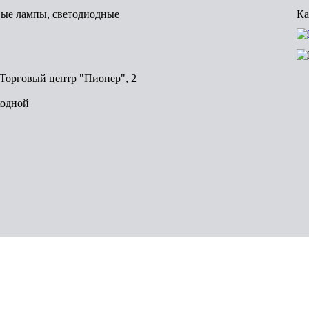
вые лампы, светодиодные
Ка
, Торговый центр "Пионер", 2
ходной