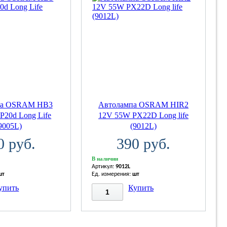
па OSRAM НВ3
Автолампа OSRAM HIR2
P20d Long Life
12V 55W PX22D Long life
9005L)
(9012L)
0 руб.
390 руб.
В наличии
Артикул:
9012L
шт
Ед. измерения:
шт
упить
Купить