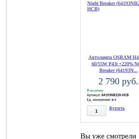
Автолампа OSRAM H4
60/55W P43t +220% Ni
Breaker (64193N...
2 790 руб.
В наличии
Артикул:
64193NB220-HCB
Ед. измерения:
к-т
Купить
Вы уже смотрели