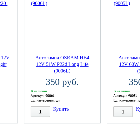
 12V
Автолампа OSRAM НВ4
Автолам
ght
12V 51W P22d Long Life
12V 60W 
(9006L)
(
350 руб.
35
В наличии
В наличии
Артикул:
9006L
Артикул:
9005L
Ед. измерения:
шт
Ед. измерения:
Купить
К