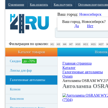
О компании
Как оплатить
Как получить
Оптовым покупателя
Ваш город:
Новосибирск
Ваш город, Новосибирск?
Да
Нет
Фильтрация по цоколю:
H1
H3
H4
H7
H10
H11
H15
H27
Каталог товаров
Новинк
Скидки
до -70%
Главная страница
Каталог
Линзы для фар
Галогеновые автолампы
Osram
Галогеновые автолампы
Автолампа OSRAM WY21W 
Автолампа OSRA
Ксенон
Биксенон