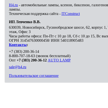
H4.ru
- автомобильные лампы, ксенон, биксенон, галогено
лампы.
Техническая поддержка сайта -
ITConstruct
ИП Левченко В.В.
630039
,
Новосибирск
,
Гусинобродское шоссе, 62, корпус 1
этаж, Офис 3
Часы работы офиса: Пн-Пт с 10 до 18, Сб с 10 до 15, Вс вы
ОГРН 314547630000458/ ИНН 540118905483
Контакты
:
+7 (383) 200-36-14
8-800-707-18-63
(звонок бесплатный)
Опт
+7 (383) 200-36-12
AUTO LAMP
sale@h4.ru
Пользовательское соглашение
Выберите город, в который необходимо доставить покупку