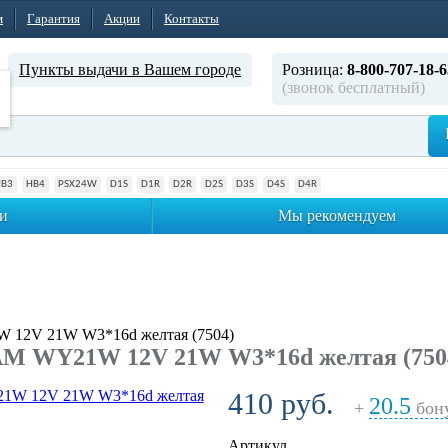
м
Гарантия
Акции
Контакты
Пункты выдачи в Вашем городе
Розница:
8-800-707-18-6
(звонок бесплатный)
HB3
HB4
PSX24W
D1S
D1R
D2R
D2S
D3S
D4S
D4R
и
Мы рекомендуем
12V 21W W3*16d желтая (7504)
M WY21W 12V 21W W3*16d желтая (750
410 руб.
20.5
+
бон
Артикул