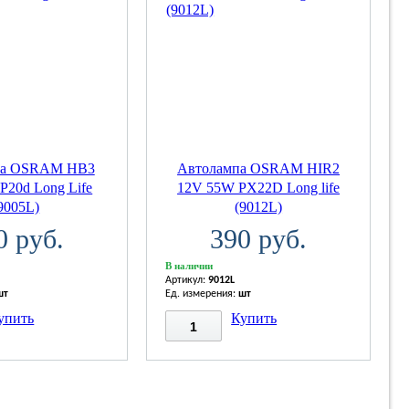
па OSRAM НВ3
Автолампа OSRAM HIR2
P20d Long Life
12V 55W PX22D Long life
9005L)
(9012L)
0 руб.
390 руб.
В наличии
Артикул:
9012L
шт
Ед. измерения:
шт
упить
Купить