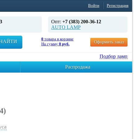
Войти
Регистрация
3
Опт:
+7 (383) 200-36-12
AUTO LAMP
0
товара в корзине
НАЙТИ
Оформить заказ
На сумму
0 руб.
Подбор ламп
Распродажа
4)
уса