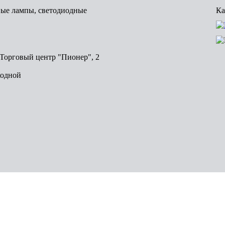
вые лампы, светодиодные
Ка
, Торговый центр "Пионер", 2
ходной