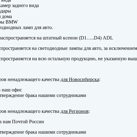
амер заднего вида
адары
 дома
еры BMW
одиодных ламп для авто.
аспространяется на штатный ксенон (D1…..D4) ADL
пространяется на светодиодные лампы для авто, за исключение
пространяется на всю остальную продукцию, не указанную выш
ров ненадлежащего качества
для Новосибирска
:
в наш офис
тверждение брака нашими сотрудниками
ров ненадлежащего качества
для Регионов
:
а нам Почтой России
тверждение брака нашими сотрудниками