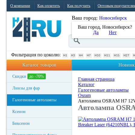
О компании
Как оплатить
Как получить
Оптовым покупателя
Ваш город:
Новосибирск
Ваш город, Новосибирск?
Да
Нет
Фильтрация по цоколю:
H1
H3
H4
H7
H10
H11
H15
H27
Каталог товаров
Новинк
Скидки
до -70%
Главная страница
Каталог
Линзы для фар
Галогеновые автолампы
Osram
Галогеновые автолампы
Автолампа OSRAM H7 12V 
Автолампа OSRA
Ксенон
Биксенон