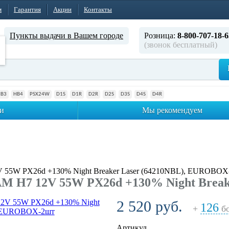
м
Гарантия
Акции
Контакты
Пункты выдачи в Вашем городе
Розница:
8-800-707-18-6
(звонок бесплатный)
HB3
HB4
PSX24W
D1S
D1R
D2R
D2S
D3S
D4S
D4R
и
Мы рекомендуем
55W PX26d +130% Night Breaker Laser (64210NBL), EUROBOX
M H7 12V 55W PX26d +130% Night Break
2 520 руб.
126
+
бо
Артикул