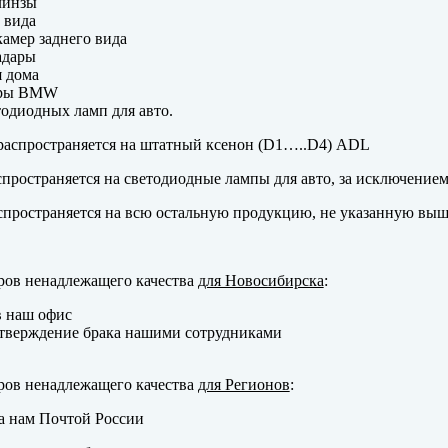
линзы
 вида
амер заднего вида
адары
 дома
еры BMW
одиодных ламп для авто.
аспространяется на штатный ксенон (D1…..D4) ADL
пространяется на светодиодные лампы для авто, за исключение
пространяется на всю остальную продукцию, не указанную выш
ров ненадлежащего качества
для Новосибирска
:
в наш офис
тверждение брака нашими сотрудниками
ров ненадлежащего качества
для Регионов
:
а нам Почтой России