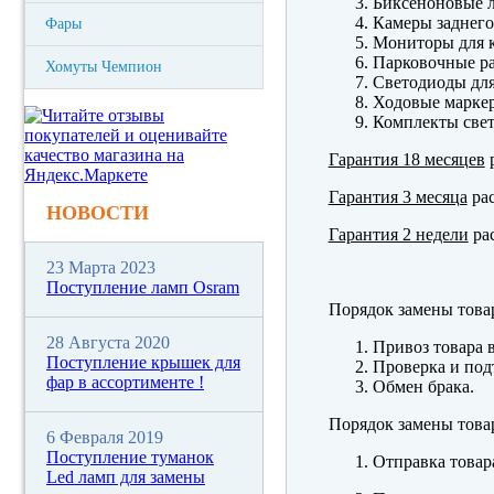
Биксеноновые 
Камеры заднего
Фары
Мониторы для к
Парковочные р
Хомуты Чемпион
Светодиоды для
Ходовые марк
Комплекты свет
Гарантия 18 месяцев
р
Гарантия 3 месяца
рас
НОВОСТИ
Гарантия 2 недели
рас
23 Марта 2023
Поступление ламп Osram
Порядок замены това
28 Августа 2020
Привоз товара 
Поступление крышек для
Проверка и под
фар в ассортименте !
Обмен брака.
Порядок замены това
6 Февраля 2019
Поступление туманок
Отправка товар
Led ламп для замены