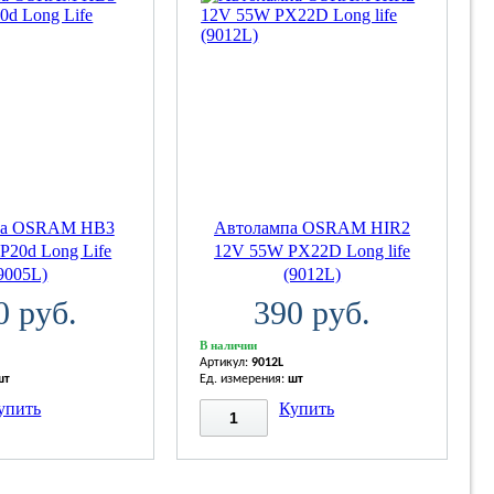
па OSRAM НВ3
Автолампа OSRAM HIR2
P20d Long Life
12V 55W PX22D Long life
9005L)
(9012L)
0 руб.
390 руб.
В наличии
Артикул:
9012L
шт
Ед. измерения:
шт
упить
Купить