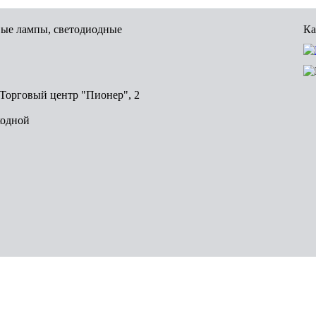
вые лампы, светодиодные
Ка
, Торговый центр "Пионер", 2
ходной