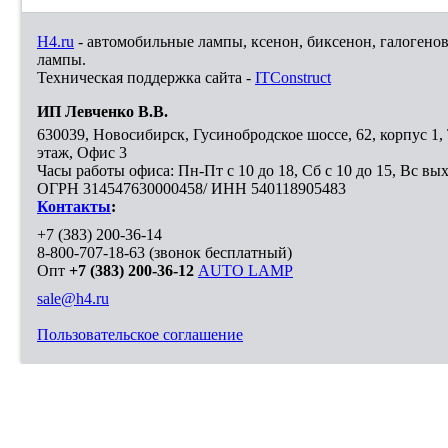
H4.ru
- автомобильные лампы, ксенон, биксенон, галогено
лампы.
Техническая поддержка сайта -
ITConstruct
ИП Левченко В.В.
630039
,
Новосибирск
,
Гусинобродское шоссе, 62, корпус 1
этаж, Офис 3
Часы работы офиса: Пн-Пт с 10 до 18, Сб с 10 до 15, Вс вы
ОГРН 314547630000458/ ИНН 540118905483
Контакты
:
+7 (383) 200-36-14
8-800-707-18-63
(звонок бесплатный)
Опт
+7 (383) 200-36-12
AUTO LAMP
sale@h4.ru
Пользовательское соглашение
Выберите город, в который необходимо доставить покупку