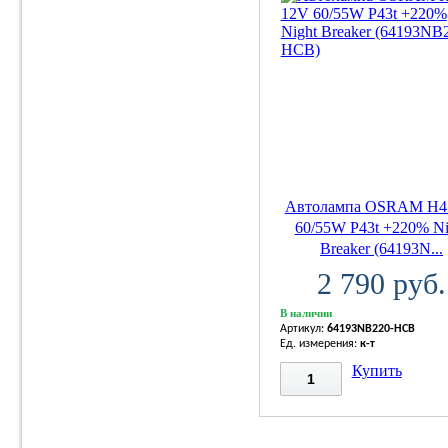
Автолампа OSRAM H4
60/55W P43t +220% Ni
Breaker (64193N...
2 790 руб.
В наличии
Артикул:
64193NB220-HCB
Ед. измерения:
к-т
Купить