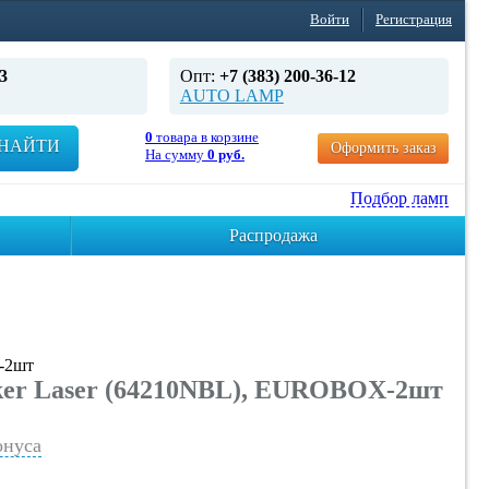
Войти
Регистрация
3
Опт:
+7 (383) 200-36-12
AUTO LAMP
0
товара в корзине
НАЙТИ
Оформить заказ
На сумму
0 руб.
Подбор ламп
Распродажа
-2шт
er Laser (64210NBL), EUROBOX-2шт
нуса