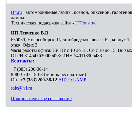
H4.ru
- автомобильные лампы, ксенон, биксенон, галогено
лампы.
Техническая поддержка сайта -
ITConstruct
ИП Левченко В.В.
630039
,
Новосибирск
,
Гусинобродское шоссе, 62, корпус 1
этаж, Офис 3
Часы работы офиса: Пн-Пт с 10 до 18, Сб с 10 до 15, Вс вы
ОГРН 314547630000458/ ИНН 540118905483
Контакты
:
+7 (383) 200-36-14
8-800-707-18-63
(звонок бесплатный)
Опт
+7 (383) 200-36-12
AUTO LAMP
sale@h4.ru
Пользовательское соглашение
Выберите город, в который необходимо доставить покупку