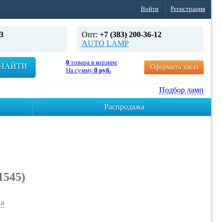
Войти
Регистрация
3
Опт:
+7 (383) 200-36-12
AUTO LAMP
0
товара в корзине
НАЙТИ
Оформить заказ
На сумму
0 руб.
Подбор ламп
Распродажа
1545)
а