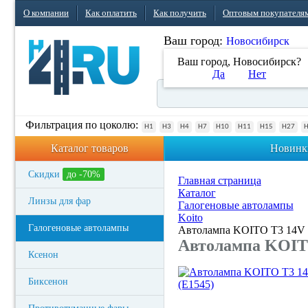
О компании
Как оплатить
Как получить
Оптовым покупателя
Ваш город:
Новосибирск
Ваш город, Новосибирск?
Да
Нет
Фильтрация по цоколю:
H1
H3
H4
H7
H10
H11
H15
H27
Каталог товаров
Новинк
Скидки
до -70%
Главная страница
Каталог
Линзы для фар
Галогеновые автолампы
Koito
Галогеновые автолампы
Автолампа KOITO T3 14V 6
Автолампа KOITO
Ксенон
Биксенон