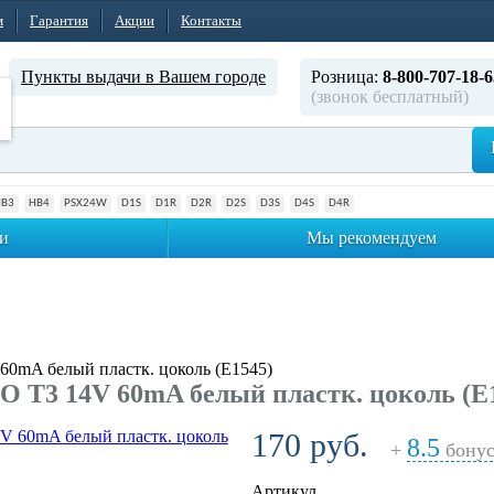
м
Гарантия
Акции
Контакты
Пункты выдачи в Вашем городе
Розница:
8-800-707-18-6
(звонок бесплатный)
HB3
HB4
PSX24W
D1S
D1R
D2R
D2S
D3S
D4S
D4R
и
Мы рекомендуем
0mA белый пластк. цоколь (E1545)
 T3 14V 60mA белый пластк. цоколь (E
170 руб.
8.5
+
бонус
Артикул