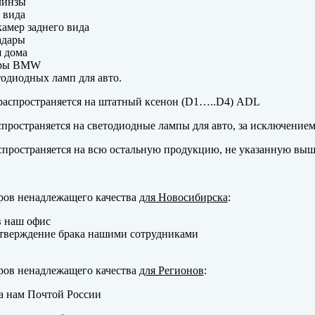
линзы
 вида
амер заднего вида
адары
 дома
еры BMW
одиодных ламп для авто.
аспространяется на штатный ксенон (D1…..D4) ADL
пространяется на светодиодные лампы для авто, за исключение
пространяется на всю остальную продукцию, не указанную выш
ров ненадлежащего качества
для Новосибирска
:
в наш офис
тверждение брака нашими сотрудниками
ров ненадлежащего качества
для Регионов
:
а нам Почтой России