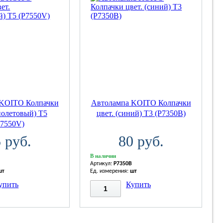
 KOITO Колпачки
Автолампа KOITO Колпачки
иолетовый) T5
цвет. (синий) T3 (P7350B)
P7550V)
 руб.
80 руб.
В наличии
Артикул:
P7350B
шт
Ед. измерения:
шт
упить
Купить