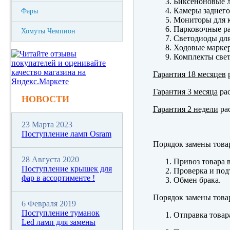
Биксеноновые 
Камеры заднего
Фары
Мониторы для к
Парковочные р
Хомуты Чемпион
Светодиоды для
Ходовые марк
Комплекты свет
Гарантия 18 месяцев
р
Гарантия 3 месяца
рас
НОВОСТИ
Гарантия 2 недели
рас
23 Марта 2023
Поступление ламп Osram
Порядок замены това
28 Августа 2020
Привоз товара 
Поступление крышек для
Проверка и под
фар в ассортименте !
Обмен брака.
Порядок замены това
6 Февраля 2019
Поступление туманок
Отправка товар
Led ламп для замены