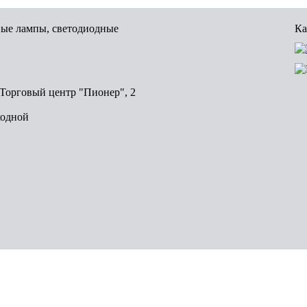
вые лампы, светодиодные
Ка
, Торговый центр "Пионер", 2
ходной