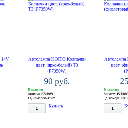
 14V
Автолампа KOITO Колпачки
Автолампа
ль
цвет. (ярко-белый) T3
цвет. (ф
(P7350W)
(
90 руб.
25
В наличии
В наличии
Артикул:
P7350W
Артикул:
P7550V
Ед. измерения:
шт
Ед. измерения:
Купить
К