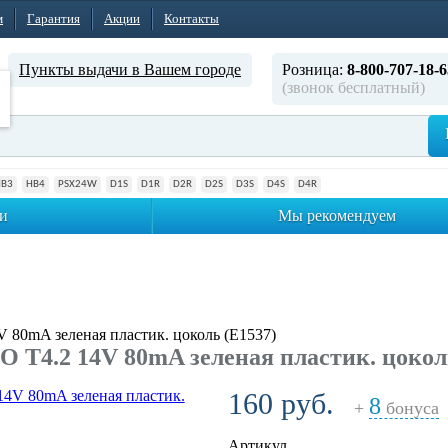
м
Гарантия
Акции
Контакты
Пункты выдачи в Вашем городе
Розница:
8-800-707-18-6
(звонок бесплатный)
HB3
HB4
PSX24W
D1S
D1R
D2R
D2S
D3S
D4S
D4R
и
Мы рекомендуем
 80mA зеленая пластик. цоколь (E1537)
 T4.2 14V 80mA зеленая пластик. цокол
160 руб.
8
+
бонуса
Артикул