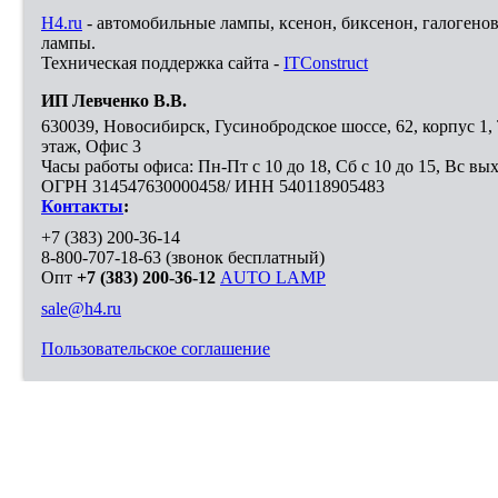
H4.ru
- автомобильные лампы, ксенон, биксенон, галогено
лампы.
Техническая поддержка сайта -
ITConstruct
ИП Левченко В.В.
630039
,
Новосибирск
,
Гусинобродское шоссе, 62, корпус 1
этаж, Офис 3
Часы работы офиса: Пн-Пт с 10 до 18, Сб с 10 до 15, Вс вы
ОГРН 314547630000458/ ИНН 540118905483
Контакты
:
+7 (383) 200-36-14
8-800-707-18-63
(звонок бесплатный)
Опт
+7 (383) 200-36-12
AUTO LAMP
sale@h4.ru
Пользовательское соглашение
Выберите город, в который необходимо доставить покупку