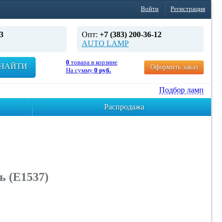
Войти
Регистрация
3
Опт:
+7 (383) 200-36-12
AUTO LAMP
0
товара в корзине
НАЙТИ
Оформить заказ
На сумму
0 руб.
Подбор ламп
Распродажа
ь (E1537)