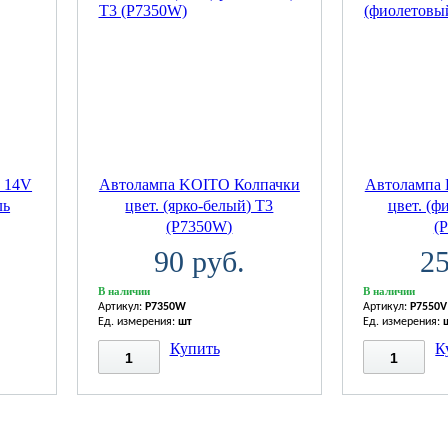
 14V
Автолампа KOITO Колпачки
Автолампа
ль
цвет. (ярко-белый) T3
цвет. (ф
(P7350W)
(
90 руб.
25
В наличии
В наличии
Артикул:
P7350W
Артикул:
P7550V
Ед. измерения:
шт
Ед. измерения:
Купить
К