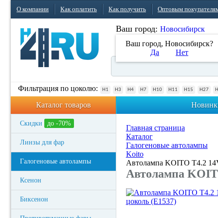
О компании
Как оплатить
Как получить
Оптовым покупателя
Ваш город:
Новосибирск
Ваш город, Новосибирск?
Да
Нет
Фильтрация по цоколю:
H1
H3
H4
H7
H10
H11
H15
H27
Каталог товаров
Новинк
Скидки
до -70%
Главная страница
Каталог
Линзы для фар
Галогеновые автолампы
Koito
Галогеновые автолампы
Автолампа KOITO T4.2 14V
Автолампа KOITO
Ксенон
Биксенон