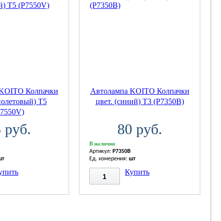
 KOITO Колпачки
Автолампа KOITO Колпачки
иолетовый) T5
цвет. (синий) T3 (P7350B)
P7550V)
 руб.
80 руб.
В наличии
Артикул:
P7350B
шт
Ед. измерения:
шт
упить
Купить