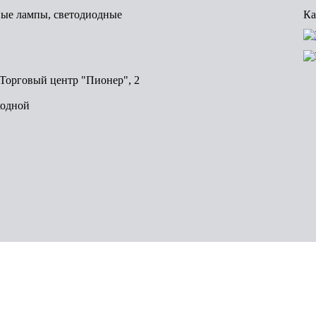
вые лампы, светодиодные
Ка
, Торговый центр "Пионер", 2
ходной