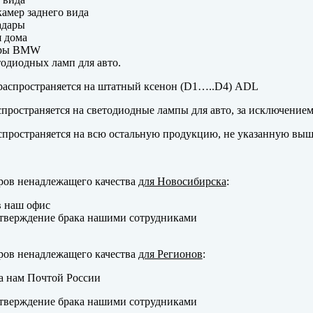
амер заднего вида
адары
 дома
еры BMW
одиодных ламп для авто.
аспространяется на штатный ксенон (D1…..D4) ADL
пространяется на светодиодные лампы для авто, за исключение
пространяется на всю остальную продукцию, не указанную выш
ров ненадлежащего качества
для Новосибирска
:
в наш офис
тверждение брака нашими сотрудниками
ров ненадлежащего качества
для Регионов
:
а нам Почтой России
тверждение брака нашими сотрудниками