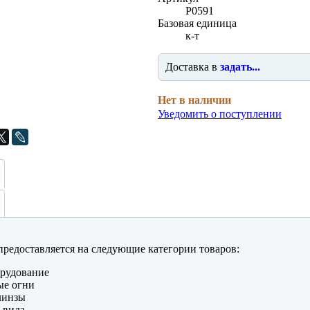
P0591
Базовая единица
к-т
Доставка в
задать...
Нет в наличии
Уведомить о поступлении
редоставляется на следующие категории товаров:
рудование
ые огни
линзы
 вида