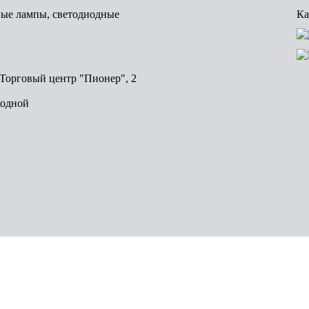
вые лампы, светодиодные
Ка
, Торговый центр "Пионер", 2
ходной