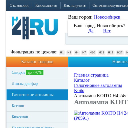
О компании
Как оплатить
Как получить
Оптовым покупателя
Ваш город:
Новосибирск
Ваш город, Новосибирск?
Да
Нет
Фильтрация по цоколю:
H1
H3
H4
H7
H10
H11
H15
H27
Каталог товаров
Новинк
Скидки
до -70%
Главная страница
Каталог
Линзы для фар
Галогеновые автолампы
Koito
Галогеновые автолампы
Автолампа KOITO H4 24v 7
Автолампа KOITO 
Ксенон
Биксенон