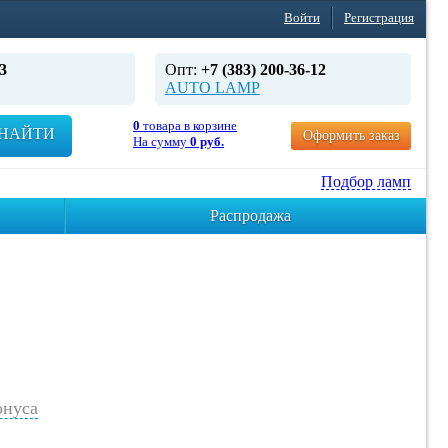
Войти
Регистрация
3
Опт:
+7 (383) 200-36-12
AUTO LAMP
0
товара в корзине
НАЙТИ
Оформить заказ
На сумму
0 руб.
Подбор ламп
Распродажа
нуса