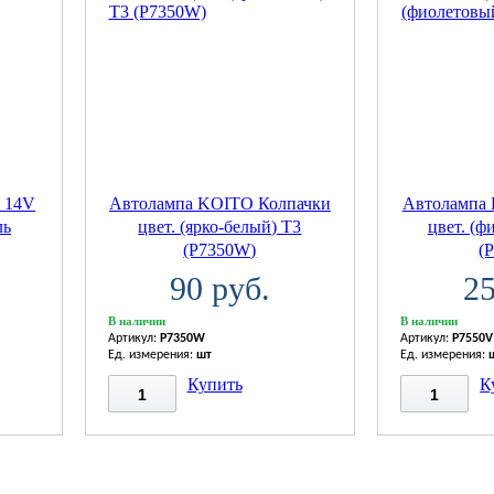
 14V
Автолампа KOITO Колпачки
Автолампа
ль
цвет. (ярко-белый) T3
цвет. (ф
(P7350W)
(
90 руб.
25
В наличии
В наличии
Артикул:
P7350W
Артикул:
P7550V
Ед. измерения:
шт
Ед. измерения:
Купить
К