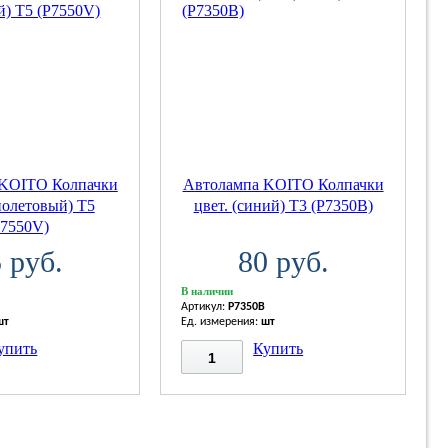
 KOITO Колпачки
Автолампа KOITO Колпачки
иолетовый) T5
цвет. (синий) T3 (P7350B)
P7550V)
 руб.
80 руб.
В наличии
Артикул:
P7350B
шт
Ед. измерения:
шт
упить
Купить