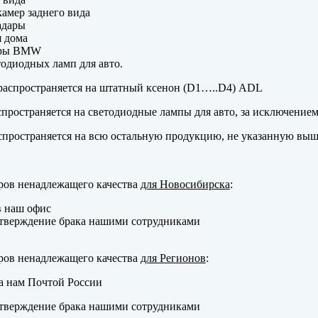
амер заднего вида
адары
 дома
еры BMW
одиодных ламп для авто.
аспространяется на штатный ксенон (D1…..D4) ADL
пространяется на светодиодные лампы для авто, за исключение
пространяется на всю остальную продукцию, не указанную выш
ров ненадлежащего качества
для Новосибирска
:
в наш офис
тверждение брака нашими сотрудниками
ров ненадлежащего качества
для Регионов
:
а нам Почтой России
тверждение брака нашими сотрудниками