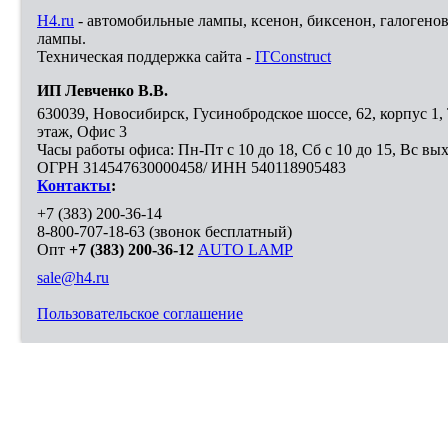
H4.ru
- автомобильные лампы, ксенон, биксенон, галогено
лампы.
Техническая поддержка сайта -
ITConstruct
ИП Левченко В.В.
630039
,
Новосибирск
,
Гусинобродское шоссе, 62, корпус 1
этаж, Офис 3
Часы работы офиса: Пн-Пт с 10 до 18, Сб с 10 до 15, Вс вы
ОГРН 314547630000458/ ИНН 540118905483
Контакты
:
+7 (383) 200-36-14
8-800-707-18-63
(звонок бесплатный)
Опт
+7 (383) 200-36-12
AUTO LAMP
sale@h4.ru
Пользовательское соглашение
Выберите город, в который необходимо доставить покупку