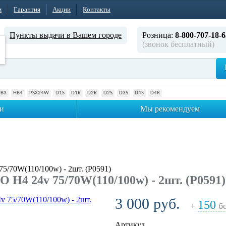
м
Гарантия
Акции
Контакты
Пункты выдачи в Вашем городе
Розница:
8-800-707-18-6
(звонок бесплатный)
HB3
HB4
PSX24W
D1S
D1R
D2R
D2S
D3S
D4S
D4R
и
Мы рекомендуем
5/70W(110/100w) - 2шт. (P0591)
H4 24v 75/70W(110/100w) - 2шт. (P0591)
3 000 руб.
150
+
бо
Артикул