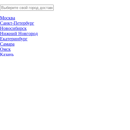
Москва
Санкт-Петербург
Новосибирск
Нижний Новгород
Екатеринбург
Самара
Омск
Казань
Челябинск
Ростов-на-Дону
Уфа
Волгоград
Пермь
Красноярск
Саратов
Воронеж
Тольятти
Краснодар
Ульяновск
Ижевск