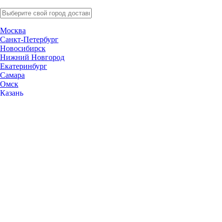
Москва
Санкт-Петербург
Новосибирск
Нижний Новгород
Екатеринбург
Самара
Омск
Казань
Челябинск
Ростов-на-Дону
Уфа
Волгоград
Пермь
Красноярск
Саратов
Воронеж
Тольятти
Краснодар
Ульяновск
Ижевск