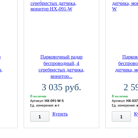
р
Парковочный радар
Парков
беспроводный, 4
беспрово
а,
серебристых датчика,
датчика, м
монитор...
3 035 руб.
2 5
В наличии
В наличии
Артикул:
HX-091-W-S
Артикул:
HX-037
Ед. измерения:
к-т
Ед. измерения:
Купить
К