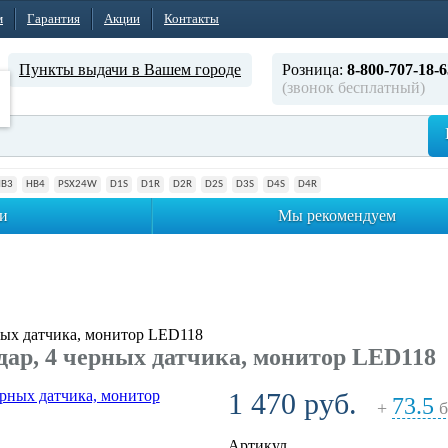
м
Гарантия
Акции
Контакты
Пункты выдачи в Вашем городе
Розница:
8-800-707-18-6
(звонок бесплатный)
HB3
HB4
PSX24W
D1S
D1R
D2R
D2S
D3S
D4S
D4R
и
Мы рекомендуем
ных датчика, монитор LED118
ар, 4 черных датчика, монитор LED118
1 470 руб.
73.5
+
б
Артикул