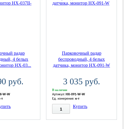
очный радар
Парковочный радар
дный, 4 белых
беспроводный, 4 белых
онитор HX-03...
датчика, монитор HX-091-W
90 руб.
3 035 руб.
В наличии
II-W-W
Артикул:
HX-091-W-W
к-т
Ед. измерения:
к-т
упить
Купить