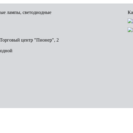
вые лампы, светодиодные
Ка
, Торговый центр "Пионер", 2
ходной