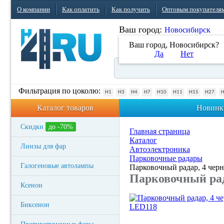
О компании
Как оплатить
Как получить
Оптовым покупателя
Ваш город:
Новосибирск
Ваш город, Новосибирск?
Да
Нет
Фильтрация по цоколю:
H1
H3
H4
H7
H10
H11
H15
H27
Каталог товаров
Новинк
Скидки
до -70%
Главная страница
Каталог
Линзы для фар
Автоэлектроника
Парковочные радары
Галогеновые автолампы
Парковочный радар, 4 чер
Парковочный рад
Ксенон
Биксенон