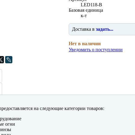
LED118-B
Базовая единица
к-т
Доставка в
задать...
Нет в наличии
Уведомить о поступлении
редоставляется на следующие категории товаров:
рудование
ые огни
линзы
 вида