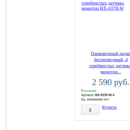
Парковочный рада
беспроводный, 4
серебристых датчик
монитор...
2 590 руб.
В наличии
Артикул:
HX-037II-W-S
Ед. измерения:
к-т
Купить