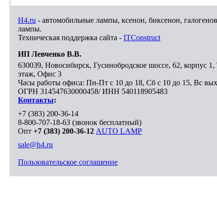
H4.ru
- автомобильные лампы, ксенон, биксенон, галогено
лампы.
Техническая поддержка сайта -
ITConstruct
ИП Левченко В.В.
630039
,
Новосибирск
,
Гусинобродское шоссе, 62, корпус 1
этаж, Офис 3
Часы работы офиса: Пн-Пт с 10 до 18, Сб с 10 до 15, Вс вы
ОГРН 314547630000458/ ИНН 540118905483
Контакты
:
+7 (383) 200-36-14
8-800-707-18-63
(звонок бесплатный)
Опт
+7 (383) 200-36-12
AUTO LAMP
sale@h4.ru
Пользовательское соглашение
Выберите город, в который необходимо доставить покупку