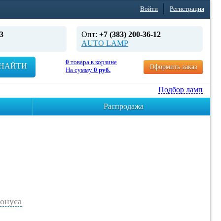
Войти
Регистрация
3
Опт:
+7 (383) 200-36-12
AUTO LAMP
0
товара в корзине
НАЙТИ
Оформить заказ
На сумму
0 руб.
Подбор ламп
Распродажа
онуса