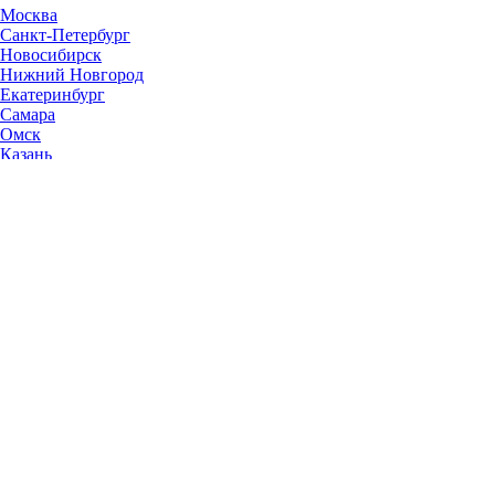
Москва
Санкт-Петербург
Новосибирск
Нижний Новгород
Екатеринбург
Самара
Омск
Казань
Челябинск
Ростов-на-Дону
Уфа
Волгоград
Пермь
Красноярск
Саратов
Воронеж
Тольятти
Краснодар
Ульяновск
Ижевск
Ярославль
Барнаул
Иркутск