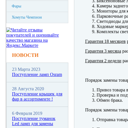
Биксеноновые 
Камеры заднего
Фары
Мониторы для к
Парковочные р
Хомуты Чемпион
Светодиоды для
Ходовые марк
Комплекты свет
Гарантия 18 месяцев
р
Гарантия 3 месяца
рас
НОВОСТИ
Гарантия 2 недели
рас
23 Марта 2023
Поступление ламп Osram
Порядок замены това
28 Августа 2020
Привоз товара 
Поступление крышек для
Проверка и под
фар в ассортименте !
Обмен брака.
Порядок замены това
6 Февраля 2019
Поступление туманок
Отправка товар
Led ламп для замены