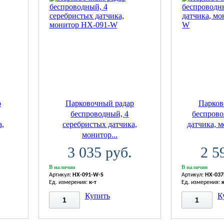
р
Парковочный радар
Парков
беспроводный, 4
беспрово
а,
серебристых датчика,
датчика, м
монитор...
3 035 руб.
2 5
В наличии
В наличии
Артикул:
HX-091-W-S
Артикул:
HX-037
Ед. измерения:
к-т
Ед. измерения:
Купить
К