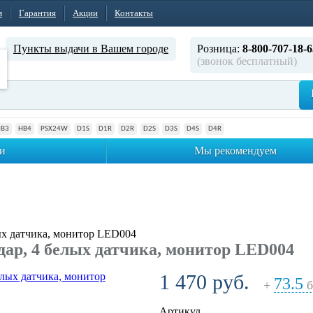
м
Гарантия
Акции
Контакты
Пункты выдачи в Вашем городе
Розница:
8-800-707-18-6
(звонок бесплатный)
HB3
HB4
PSX24W
D1S
D1R
D2R
D2S
D3S
D4S
D4R
и
Мы рекомендуем
ых датчика, монитор LED004
ар, 4 белых датчика, монитор LED004
1 470 руб.
73.5
+
б
Артикул