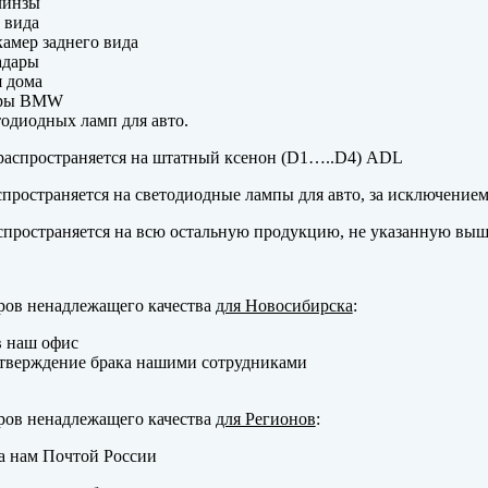
линзы
 вида
амер заднего вида
адары
 дома
еры BMW
одиодных ламп для авто.
аспространяется на штатный ксенон (D1…..D4) ADL
пространяется на светодиодные лампы для авто, за исключение
пространяется на всю остальную продукцию, не указанную выш
ров ненадлежащего качества
для Новосибирска
:
в наш офис
тверждение брака нашими сотрудниками
ров ненадлежащего качества
для Регионов
:
а нам Почтой России