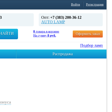
Войти
Регистрация
3
Опт:
+7 (383) 200-36-12
AUTO LAMP
0
товара в корзине
НАЙТИ
Оформить заказ
На сумму
0 руб.
Подбор ламп
Распродажа
онуса