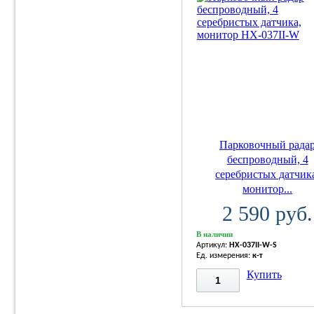
Парковочный рада
беспроводный, 4
серебристых датчик
монитор...
2 590 руб.
В наличии
Артикул:
HX-037II-W-S
Ед. измерения:
к-т
Купить