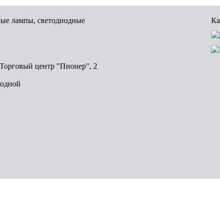
вые лампы, светодиодные
Ка
, Торговый центр "Пионер", 2
ходной