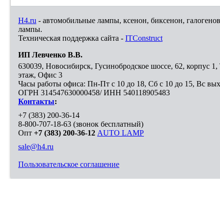
H4.ru
- автомобильные лампы, ксенон, биксенон, галогено
лампы.
Техническая поддержка сайта -
ITConstruct
ИП Левченко В.В.
630039
,
Новосибирск
,
Гусинобродское шоссе, 62, корпус 1
этаж, Офис 3
Часы работы офиса: Пн-Пт с 10 до 18, Сб с 10 до 15, Вс вы
ОГРН 314547630000458/ ИНН 540118905483
Контакты
:
+7 (383) 200-36-14
8-800-707-18-63
(звонок бесплатный)
Опт
+7 (383) 200-36-12
AUTO LAMP
sale@h4.ru
Пользовательское соглашение
Выберите город, в который необходимо доставить покупку