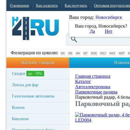
О компании
Как оплатить
Как получить
Оптовым покупателя
Ваш город:
Новосибирск
Ваш город, Новосибирск?
Да
Нет
Фильтрация по цоколю:
H1
H3
H4
H7
H10
H11
H15
H27
Каталог товаров
Новинк
Скидки
до -70%
Главная страница
Каталог
Линзы для фар
Автоэлектроника
Парковочные радары
Галогеновые автолампы
Парковочный радар, 4 бел
Парковочный рад
Ксенон
Биксенон