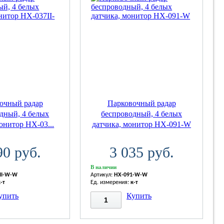
очный радар
Парковочный радар
дный, 4 белых
беспроводный, 4 белых
онитор HX-03...
датчика, монитор HX-091-W
90 руб.
3 035 руб.
В наличии
II-W-W
Артикул:
HX-091-W-W
к-т
Ед. измерения:
к-т
упить
Купить