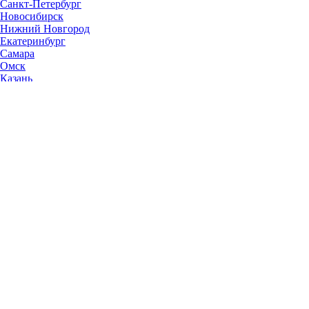
Санкт-Петербург
Новосибирск
Нижний Новгород
Екатеринбург
Самара
Омск
Казань
Челябинск
Ростов-на-Дону
Уфа
Волгоград
Пермь
Красноярск
Саратов
Воронеж
Тольятти
Краснодар
Ульяновск
Ижевск
Ярославль
Барнаул
Иркутск