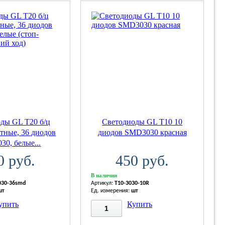
ды GL T20 б/ц
Светодиоды GL T10 10
тные, 36 диодов
диодов SMD3030 красная
0, белые...
0 руб.
450 руб.
В наличии
030-36smd
Артикул:
T10-3030-10R
шт
Ед. измерения:
шт
упить
Купить