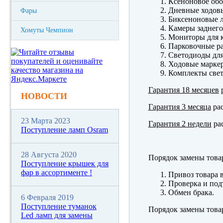
Ксеноновое обо
Дневные ходов
Фары
Биксеноновые 
Камеры заднего
Хомуты Чемпион
Мониторы для к
Парковочные р
Светодиоды для
Ходовые марк
Комплекты свет
Гарантия 18 месяцев
р
НОВОСТИ
Гарантия 3 месяца
рас
23 Марта 2023
Гарантия 2 недели
рас
Поступление ламп Osram
28 Августа 2020
Порядок замены това
Поступление крышек для
фар в ассортименте !
Привоз товара 
Проверка и под
Обмен брака.
6 Февраля 2019
Поступление туманок
Порядок замены това
Led ламп для замены