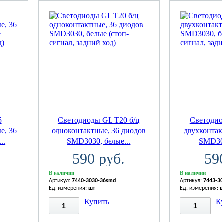
5
Светодиоды GL T20 б/ц
Светодио
е, 36
одноконтактные, 36 диодов
двухконтак
..
SMD3030, белые...
SMD303
590 руб.
59
В наличии
В наличии
Артикул:
7440-3030-36smd
Артикул:
7443-3
Ед. измерения:
шт
Ед. измерения:
Купить
К