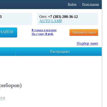
Войти
Регистрация
3
Опт:
+7 (383) 200-36-12
AUTO LAMP
0
товара в корзине
НАЙТИ
Оформить заказ
На сумму
0 руб.
Подбор ламп
Распродажа
риборов)
уса