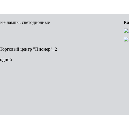
вые лампы, светодиодные
Ка
, Торговый центр "Пионер", 2
ходной