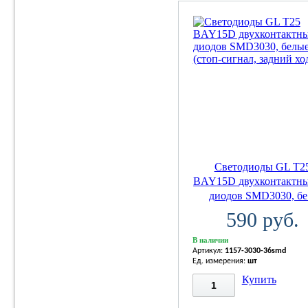
Светодиоды GL T2
BAY15D двухконтактны
диодов SMD3030, бе.
590 руб.
В наличии
Артикул:
1157-3030-36smd
Ед. измерения:
шт
Купить