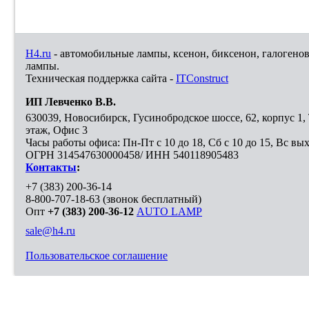
H4.ru
- автомобильные лампы, ксенон, биксенон, галогено
лампы.
Техническая поддержка сайта -
ITConstruct
ИП Левченко В.В.
630039
,
Новосибирск
,
Гусинобродское шоссе, 62, корпус 1
этаж, Офис 3
Часы работы офиса: Пн-Пт с 10 до 18, Сб с 10 до 15, Вс вы
ОГРН 314547630000458/ ИНН 540118905483
Контакты
:
+7 (383) 200-36-14
8-800-707-18-63
(звонок бесплатный)
Опт
+7 (383) 200-36-12
AUTO LAMP
sale@h4.ru
Пользовательское соглашение
Выберите город, в который необходимо доставить покупку