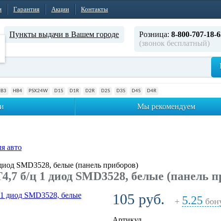
м
Гарантия
Акции
Контакты
Пункты выдачи в Вашем городе
Розница:
8-800-707-18-6
(звонок бесплатный)
HB3
HB4
PSX24W
D1S
D1R
D2R
D2S
D3S
D4S
D4R
и
Мы рекомендуем
я авто
диод SMD3528, белые (панель приборов)
,7 б/ц 1 диод SMD3528, белые (панель п
105 руб.
5.25
+
бон
Артикул