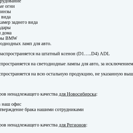
рудование
ые огни
линзы
 вида
амер заднего вида
адары
 дома
еры BMW
одиодных ламп для авто.
аспространяется на штатный ксенон (D1…..D4) ADL
пространяется на светодиодные лампы для авто, за исключение
пространяется на всю остальную продукцию, не указанную выш
ров ненадлежащего качества
для Новосибирска
:
в наш офис
тверждение брака нашими сотрудниками
ров ненадлежащего качества
для Регионов
: