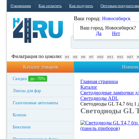
О компании
Как оплатить
Как получить
Оптовым покупателя
Ваш город:
Новосибирск
Ваш город, Новосибирск?
Да
Нет
Фильтрация по цоколю:
H1
H3
H4
H7
H10
H11
H15
H27
Каталог товаров
Новинк
Скидки
до -70%
Главная страница
Каталог
Линзы для фар
Светодиодные лампочки дл
Светодиоды ADL
Галогеновые автолампы
Светодиоды GL T4,7 б/ц 1 
Светодиоды GL T4
Ксенон
Биксенон