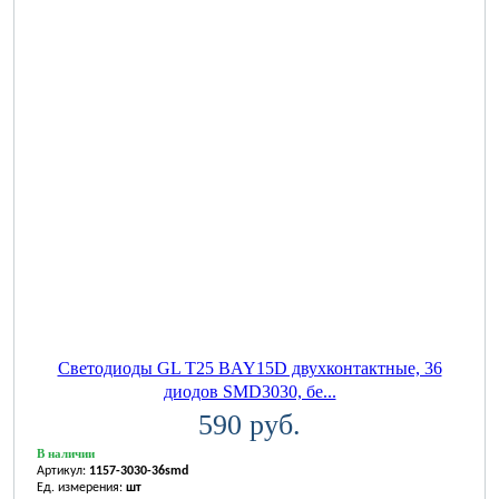
Светодиоды GL T25 BAY15D двухконтактные, 36
диодов SMD3030, бе...
590 руб.
В наличии
Артикул:
1157-3030-36smd
Ед. измерения:
шт