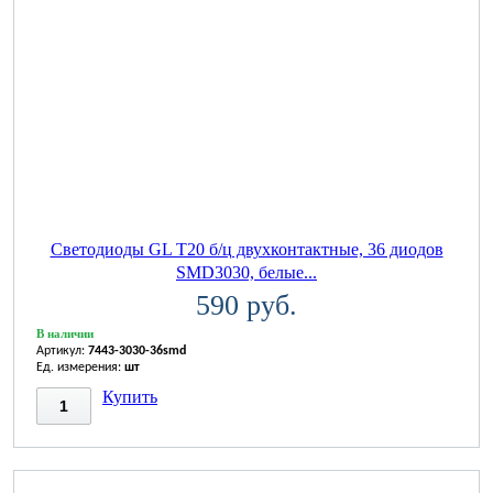
Светодиоды GL T20 б/ц двухконтактные, 36 диодов
SMD3030, белые...
590 руб.
В наличии
Артикул:
7443-3030-36smd
Ед. измерения:
шт
Купить