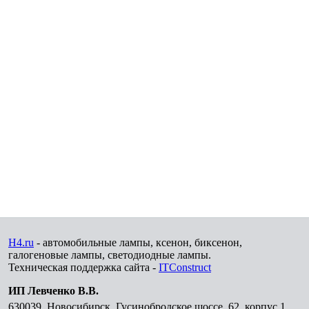
H4.ru
- автомобильные лампы, ксенон, биксенон,
галогеновые лампы, светодиодные лампы.
Техническая поддержка сайта -
ITConstruct
ИП Левченко В.В.
630039
,
Новосибирск
,
Гусинобродское шоссе, 62, корпус 1,