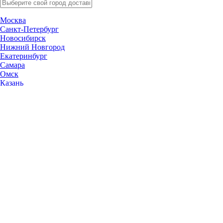
Москва
Санкт-Петербург
Новосибирск
Нижний Новгород
Екатеринбург
Самара
Омск
Казань
Челябинск
Ростов-на-Дону
Уфа
Волгоград
Пермь
Красноярск
Саратов
Воронеж
Тольятти
Краснодар
Ульяновск
Ижевск
Ярославль