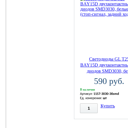
Светодиоды GL T2
BAY15D двухконтактны
диодов SMD3030, бе.
590 руб.
В наличии
Артикул:
1157-3030-36smd
Ед. измерения:
шт
Купить