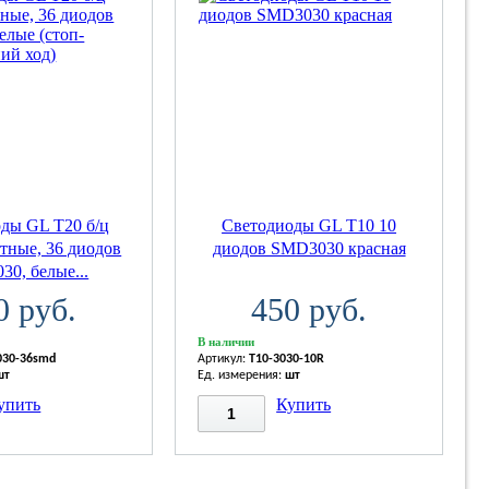
ды GL T20 б/ц
Светодиоды GL T10 10
тные, 36 диодов
диодов SMD3030 красная
0, белые...
0 руб.
450 руб.
В наличии
030-36smd
Артикул:
T10-3030-10R
шт
Ед. измерения:
шт
упить
Купить