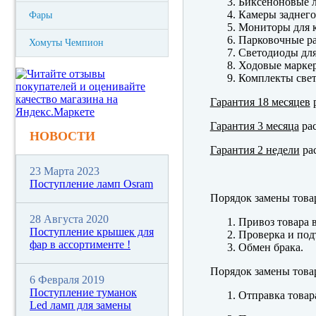
Биксеноновые 
Камеры заднего
Фары
Мониторы для к
Парковочные р
Хомуты Чемпион
Светодиоды для
Ходовые марк
Комплекты свет
Гарантия 18 месяцев
р
Гарантия 3 месяца
рас
НОВОСТИ
Гарантия 2 недели
рас
23 Марта 2023
Поступление ламп Osram
Порядок замены това
28 Августа 2020
Привоз товара 
Поступление крышек для
Проверка и под
фар в ассортименте !
Обмен брака.
Порядок замены това
6 Февраля 2019
Поступление туманок
Отправка товар
Led ламп для замены