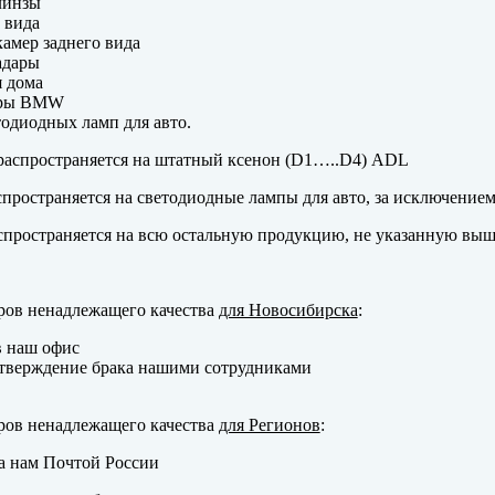
линзы
 вида
амер заднего вида
адары
 дома
еры BMW
одиодных ламп для авто.
аспространяется на штатный ксенон (D1…..D4) ADL
пространяется на светодиодные лампы для авто, за исключение
пространяется на всю остальную продукцию, не указанную выш
ров ненадлежащего качества
для Новосибирска
:
в наш офис
тверждение брака нашими сотрудниками
ров ненадлежащего качества
для Регионов
:
а нам Почтой России