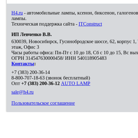
H4.ru
- автомобильные лампы, ксенон, биксенон, галогено
лампы.
Техническая поддержка сайта -
ITConstruct
ИП Левченко В.В.
630039
,
Новосибирск
,
Гусинобродское шоссе, 62, корпус 1
этаж, Офис 3
Часы работы офиса: Пн-Пт с 10 до 18, Сб с 10 до 15, Вс вы
ОГРН 314547630000458/ ИНН 540118905483
Контакты
:
+7 (383) 200-36-14
8-800-707-18-63
(звонок бесплатный)
Опт
+7 (383) 200-36-12
AUTO LAMP
sale@h4.ru
Пользовательское соглашение
Выберите город, в который необходимо доставить покупку