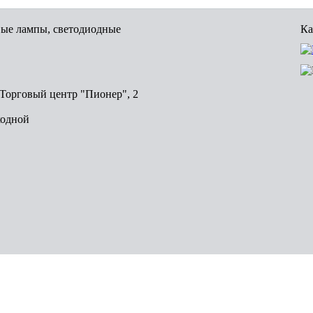
вые лампы, светодиодные
Ка
, Торговый центр "Пионер", 2
ходной