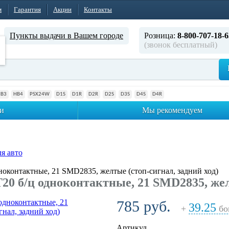
м
Гарантия
Акции
Контакты
Пункты выдачи в Вашем городе
Розница:
8-800-707-18-6
(звонок бесплатный)
HB3
HB4
PSX24W
D1S
D1R
D2R
D2S
D3S
D4S
D4R
и
Мы рекомендуем
я авто
оконтактные, 21 SMD2835, желтые (стоп-сигнал, задний ход)
0 б/ц одноконтактные, 21 SMD2835, желт
785 руб.
39.25
+
бо
Артикул