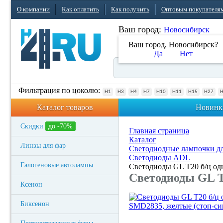
О компании
Как оплатить
Как получить
Оптовым покупателя
Ваш город:
Новосибирск
Ваш город, Новосибирск?
Да
Нет
Фильтрация по цоколю:
H1
H3
H4
H7
H10
H11
H15
H27
Каталог товаров
Новинк
Скидки
до -70%
Главная страница
Каталог
Линзы для фар
Светодиодные лампочки дл
Светодиоды ADL
Галогеновые автолампы
Светодиоды GL T20 б/ц одн
Светодиоды GL T2
Ксенон
Биксенон