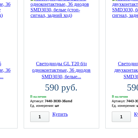
5
Светодиоды GL T20 б/ц
Светодио
е, 36
одноконтактные, 36 диодов
двухконтак
..
SMD3030, белые...
SMD303
590 руб.
59
В наличии
В наличии
Артикул:
7440-3030-36smd
Артикул:
7443-3
Ед. измерения:
шт
Ед. измерения:
Купить
К