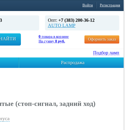
Войти
Регистрация
3
Опт:
+7 (383) 200-36-12
AUTO LAMP
0
товара в корзине
НАЙТИ
Оформить заказ
На сумму
0 руб.
Подбор ламп
Распродажа
ые (стоп-сигнал, задний ход)
нуса