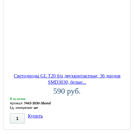
Светодиоды GL T20 б/ц двухконтактные, 36 диодов
SMD3030, белые...
590 руб.
В наличии
Артикул:
7443-3030-36smd
Ед. измерения:
шт
Купить