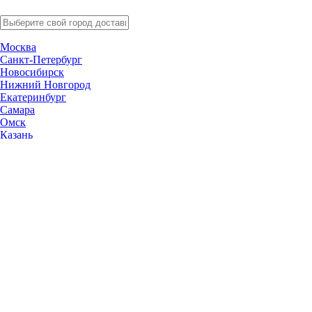
Москва
Санкт-Петербург
Новосибирск
Нижний Новгород
Екатеринбург
Самара
Омск
Казань
Челябинск
Ростов-на-Дону
Уфа
Волгоград
Пермь
Красноярск
Саратов
Воронеж
Тольятти
Краснодар
Ульяновск
Ижевск