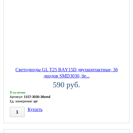
Светодиоды GL T25 BAY15D двухконтактные, 36
диодов SMD3030, бе...
590 руб.
В наличии
Артикул:
1157-3030-36smd
Ед. измерения:
шт
Купить