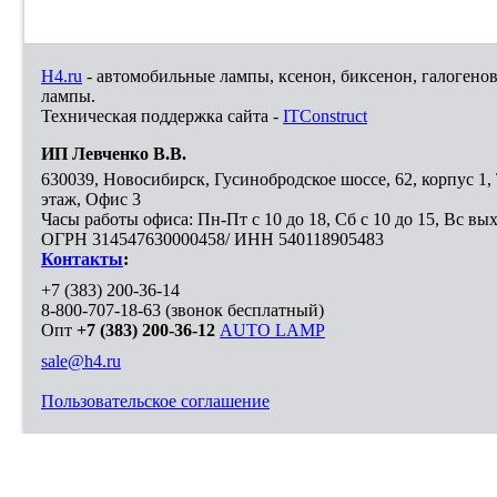
H4.ru
- автомобильные лампы, ксенон, биксенон, галогено
лампы.
Техническая поддержка сайта -
ITConstruct
ИП Левченко В.В.
630039
,
Новосибирск
,
Гусинобродское шоссе, 62, корпус 1
этаж, Офис 3
Часы работы офиса: Пн-Пт с 10 до 18, Сб с 10 до 15, Вс вы
ОГРН 314547630000458/ ИНН 540118905483
Контакты
:
+7 (383) 200-36-14
8-800-707-18-63
(звонок бесплатный)
Опт
+7 (383) 200-36-12
AUTO LAMP
sale@h4.ru
Пользовательское соглашение
Выберите город, в который необходимо доставить покупку