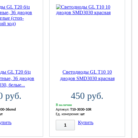
ды GL T20 б/ц
Светодиоды GL T10 10
тные, 36 диодов
диодов SMD3030 красная
0, белые...
0 руб.
450 руб.
В наличии
030-36smd
Артикул:
T10-3030-10R
шт
Ед. измерения:
шт
упить
Купить