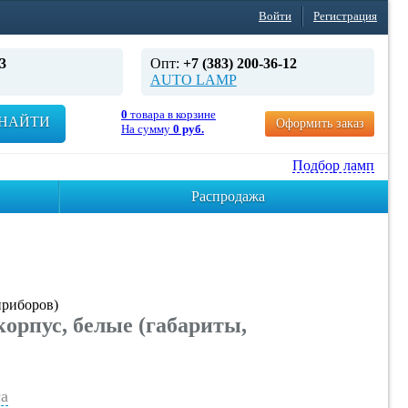
Войти
Регистрация
3
Опт:
+7 (383) 200-36-12
AUTO LAMP
0
товара в корзине
НАЙТИ
Оформить заказ
На сумму
0 руб.
Подбор ламп
Распродажа
приборов)
орпус, белые (габариты,
а