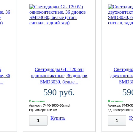
5
Светодиоды GL T20 б/ц
Светодио
е, 36
одноконтактные, 36 диодов
двухконтак
..
SMD3030, белые...
SMD303
590 руб.
59
В наличии
В наличии
Артикул:
7440-3030-36smd
Артикул:
7443-3
Ед. измерения:
шт
Ед. измерения:
Купить
К