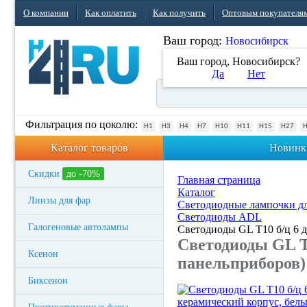
О компании
Как оплатить
Как получить
Оптовым покупателя
Ваш город:
Новосибирск
Ваш город, Новосибирск?
Да
Нет
Фильтрация по цоколю:
H1
H3
H4
H7
H10
H11
H15
H27
Каталог товаров
Новинк
Скидки
до -70%
Главная страница
Каталог
Линзы для фар
Светодиодные лампочки дл
Светодиоды ADL
Галогеновые автолампы
Светодиоды GL T10 б/ц 6 
Светодиоды GL T
Ксенон
панельприборов)
Биксенон