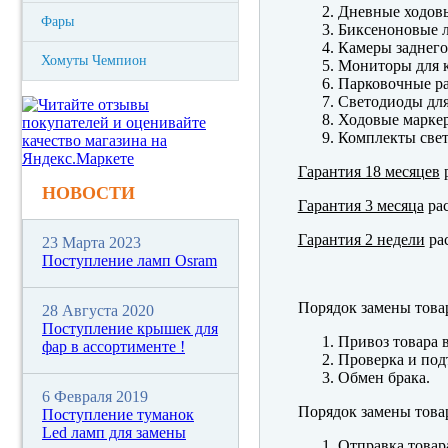
Дневные ходов
Фары
Биксеноновые 
Камеры заднего
Хомуты Чемпион
Мониторы для к
Парковочные р
Светодиоды для
Ходовые марк
Комплекты свет
Гарантия 18 месяцев
р
НОВОСТИ
Гарантия 3 месяца
рас
Гарантия 2 недели
рас
23 Марта 2023
Поступление ламп Osram
Порядок замены това
28 Августа 2020
Поступление крышек для
Привоз товара 
фар в ассортименте !
Проверка и под
Обмен брака.
6 Февраля 2019
Порядок замены това
Поступление туманок
Led ламп для замены
Отправка товар