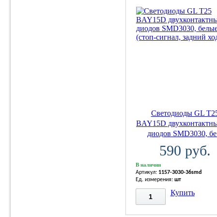
Светодиоды GL T2
BAY15D двухконтактны
диодов SMD3030, бе.
590 руб.
В наличии
Артикул:
1157-3030-36smd
Ед. измерения:
шт
Купить