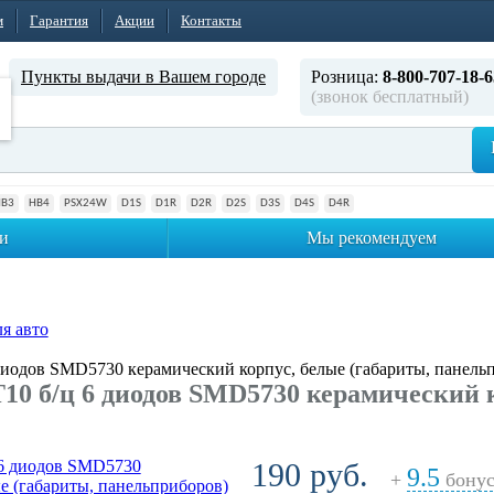
м
Гарантия
Акции
Контакты
Пункты выдачи в Вашем городе
Розница:
8-800-707-18-6
(звонок бесплатный)
HB3
HB4
PSX24W
D1S
D1R
D2R
D2S
D3S
D4S
D4R
и
Мы рекомендуем
я авто
диодов SMD5730 керамический корпус, белые (габариты, панель
10 б/ц 6 диодов SMD5730 керамический к
190 руб.
9.5
+
бонус