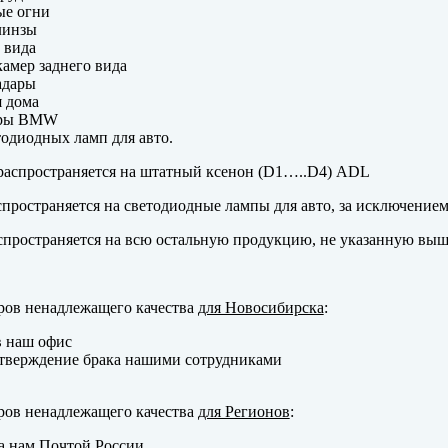
ые огни
линзы
 вида
амер заднего вида
адары
 дома
еры BMW
одиодных ламп для авто.
аспространяется на штатный ксенон (D1…..D4) ADL
пространяется на светодиодные лампы для авто, за исключение
пространяется на всю остальную продукцию, не указанную выш
ров ненадлежащего качества
для Новосибирска
:
в наш офис
тверждение брака нашими сотрудниками
ров ненадлежащего качества
для Регионов
:
а нам Почтой России