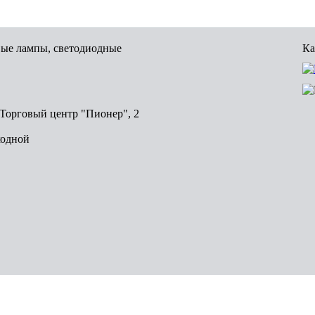
вые лампы, светодиодные
Ка
, Торговый центр "Пионер", 2
ходной