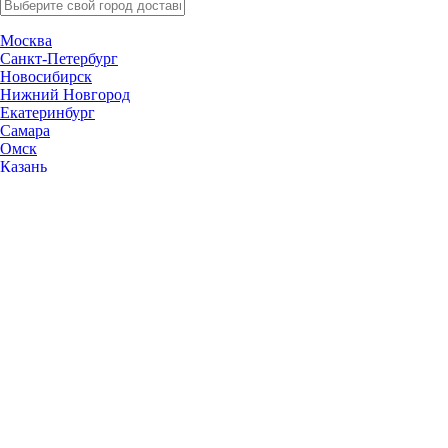
Москва
Санкт-Петербург
Новосибирск
Нижний Новгород
Екатеринбург
Самара
Омск
Казань
Челябинск
Ростов-на-Дону
Уфа
Волгоград
Пермь
Красноярск
Саратов
Воронеж
Тольятти
Краснодар
Ульяновск
Ижевск
Ярославль