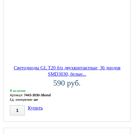
Светодиоды GL T20 б/ц двухконтактные, 36 диодов
SMD3030, белые...
590 руб.
В наличии
Артикул:
7443-3030-36smd
Ед. измерения:
шт
Купить