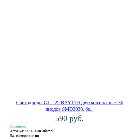
Светодиоды GL T25 BAY15D двухконтактные, 36
диодов SMD3030, бе...
590 руб.
В наличии
Артикул:
1157-3030-36smd
Ед. измерения:
шт