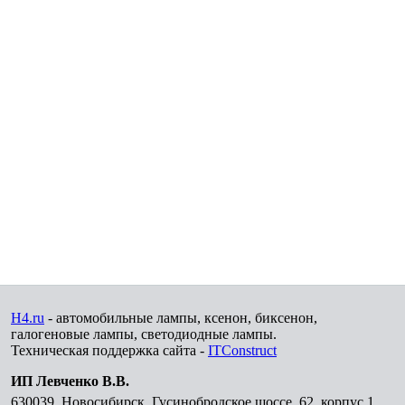
H4.ru
- автомобильные лампы, ксенон, биксенон,
галогеновые лампы, светодиодные лампы.
Техническая поддержка сайта -
ITConstruct
ИП Левченко В.В.
630039
,
Новосибирск
,
Гусинобродское шоссе, 62, корпус 1,