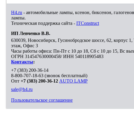
H4.ru
- автомобильные лампы, ксенон, биксенон, галогено
лампы.
Техническая поддержка сайта -
ITConstruct
ИП Левченко В.В.
630039
,
Новосибирск
,
Гусинобродское шоссе, 62, корпус 1
этаж, Офис 3
Часы работы офиса: Пн-Пт с 10 до 18, Сб с 10 до 15, Вс вы
ОГРН 314547630000458/ ИНН 540118905483
Контакты
:
+7 (383) 200-36-14
8-800-707-18-63
(звонок бесплатный)
Опт
+7 (383) 200-36-12
AUTO LAMP
sale@h4.ru
Пользовательское соглашение
Выберите город, в который необходимо доставить покупку