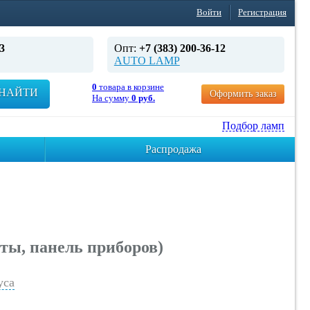
Войти
Регистрация
3
Опт:
+7 (383) 200-36-12
AUTO LAMP
0
товара в корзине
НАЙТИ
Оформить заказ
На сумму
0 руб.
Подбор ламп
Распродажа
ты, панель приборов)
уса