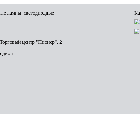
вые лампы, светодиодные
Ка
, Торговый центр "Пионер", 2
ходной