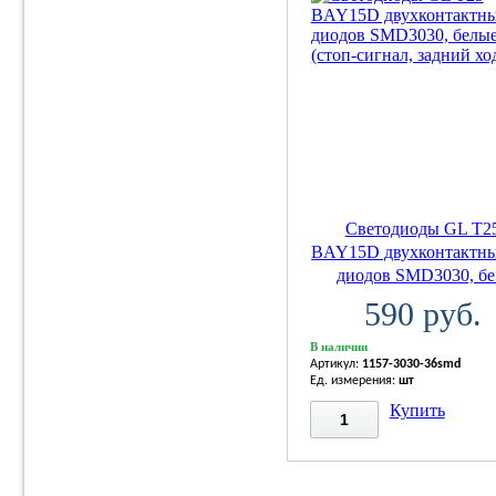
Светодиоды GL T2
BAY15D двухконтактны
диодов SMD3030, бе.
590 руб.
В наличии
Артикул:
1157-3030-36smd
Ед. измерения:
шт
Купить