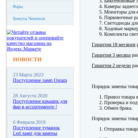
Биксеноновые 
Камеры заднего
Фары
Мониторы для к
Парковочные р
Хомуты Чемпион
Светодиоды для
Ходовые марк
Комплекты свет
Гарантия 18 месяцев
р
Гарантия 3 месяца
рас
НОВОСТИ
Гарантия 2 недели
рас
23 Марта 2023
Поступление ламп Osram
Порядок замены това
28 Августа 2020
Привоз товара 
Поступление крышек для
Проверка и под
фар в ассортименте !
Обмен брака.
Порядок замены това
6 Февраля 2019
Поступление туманок
Отправка товар
Led ламп для замены