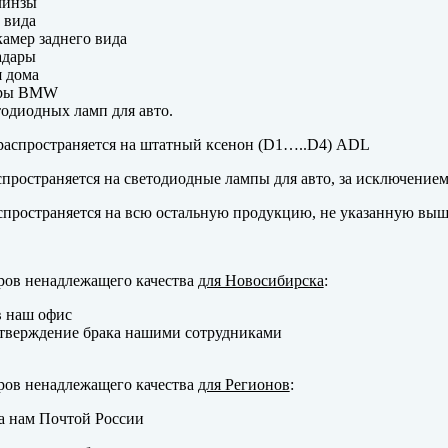
линзы
 вида
амер заднего вида
адары
 дома
еры BMW
одиодных ламп для авто.
аспространяется на штатный ксенон (D1…..D4) ADL
пространяется на светодиодные лампы для авто, за исключение
пространяется на всю остальную продукцию, не указанную выш
ров ненадлежащего качества
для Новосибирска
:
в наш офис
тверждение брака нашими сотрудниками
ров ненадлежащего качества
для Регионов
:
а нам Почтой России