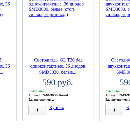
5
Светодиоды GL T20 б/ц
Светодио
е, 36
одноконтактные, 36 диодов
двухконтак
..
SMD3030, белые...
SMD303
590 руб.
59
В наличии
В наличии
Артикул:
7440-3030-36smd
Артикул:
7443-3
Ед. измерения:
шт
Ед. измерения:
Купить
К