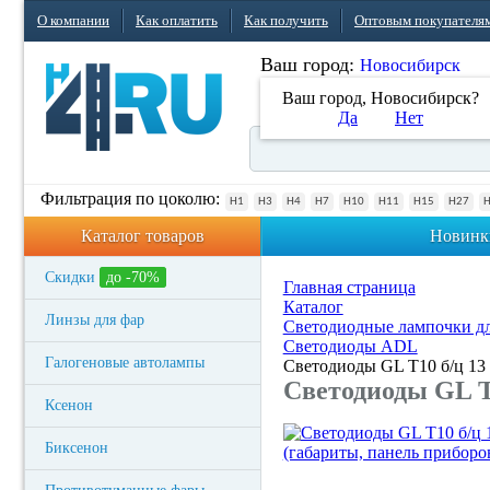
О компании
Как оплатить
Как получить
Оптовым покупателя
Ваш город:
Новосибирск
Ваш город, Новосибирск?
Да
Нет
Фильтрация по цоколю:
H1
H3
H4
H7
H10
H11
H15
H27
Каталог товаров
Новинк
Скидки
до -70%
Главная страница
Каталог
Линзы для фар
Светодиодные лампочки дл
Светодиоды ADL
Галогеновые автолампы
Светодиоды GL T10 б/ц 13
Светодиоды GL T1
Ксенон
Биксенон