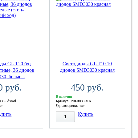
ды GL T20 б/ц
Светодиоды GL T10 10
тные, 36 диодов
диодов SMD3030 красная
0, белые...
0 руб.
450 руб.
В наличии
030-36smd
Артикул:
T10-3030-10R
шт
Ед. измерения:
шт
упить
Купить