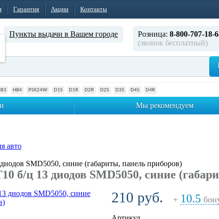
м
Гарантия
Акции
Контакты
Пункты выдачи в Вашем городе
Розница:
8-800-707-18-6
(звонок бесплатный)
HB3
HB4
PSX24W
D1S
D1R
D2R
D2S
D3S
D4S
D4R
и
Мы рекомендуем
я авто
 диодов SMD5050, синие (габариты, панель приборов)
0 б/ц 13 диодов SMD5050, синие (габари
210 руб.
10.5
+
бон
Артикул