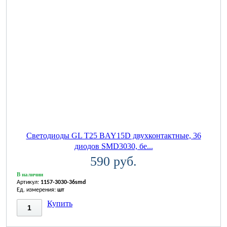
Светодиоды GL T25 BAY15D двухконтактные, 36
диодов SMD3030, бе...
590 руб.
В наличии
Артикул:
1157-3030-36smd
Ед. измерения:
шт
Купить