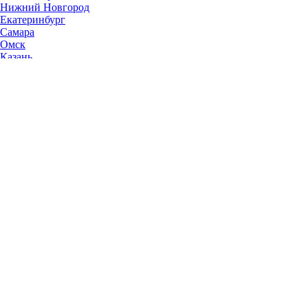
Нижний Новгород
Екатеринбург
Самара
Омск
Казань
Челябинск
Ростов-на-Дону
Уфа
Волгоград
Пермь
Красноярск
Саратов
Воронеж
Тольятти
Краснодар
Ульяновск
Ижевск
Ярославль
Барнаул
Иркутск
Владивосток