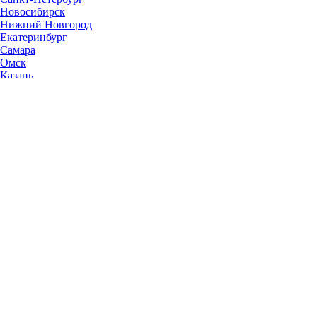
Новосибирск
Нижний Новгород
Екатеринбург
Самара
Омск
Казань
Челябинск
Ростов-на-Дону
Уфа
Волгоград
Пермь
Красноярск
Саратов
Воронеж
Тольятти
Краснодар
Ульяновск
Ижевск
Ярославль
Барнаул
Иркутск