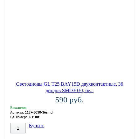
Светодиоды GL T25 BAY15D двухконтактные, 36
диодов SMD3030, бе...
590 руб.
В наличии
Артикул:
1157-3030-36smd
Ед. измерения:
шт
Купить