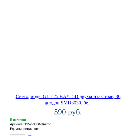
Светодиоды GL T25 BAY15D двухконтактные, 36
диодов SMD3030, бе...
590 руб.
В наличии
Артикул:
1157-3030-36smd
Ед. измерения:
шт