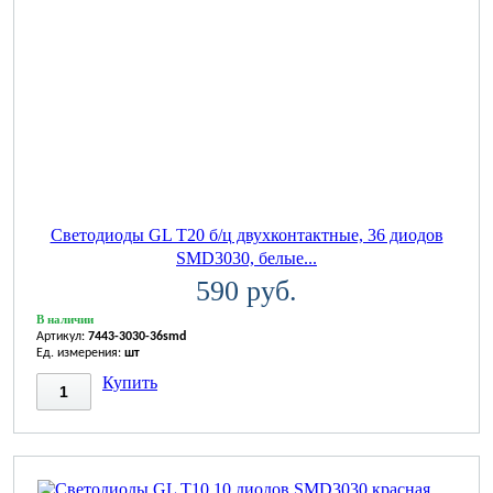
Светодиоды GL T20 б/ц двухконтактные, 36 диодов
SMD3030, белые...
590 руб.
В наличии
Артикул:
7443-3030-36smd
Ед. измерения:
шт
Купить