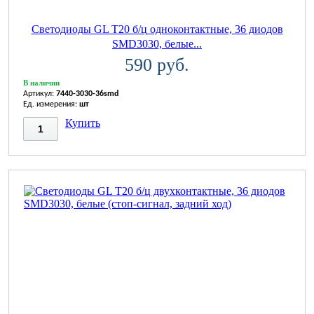
Светодиоды GL T20 б/ц одноконтактные, 36 диодов
SMD3030, белые...
590 руб.
В наличии
Артикул:
7440-3030-36smd
Ед. измерения:
шт
Купить