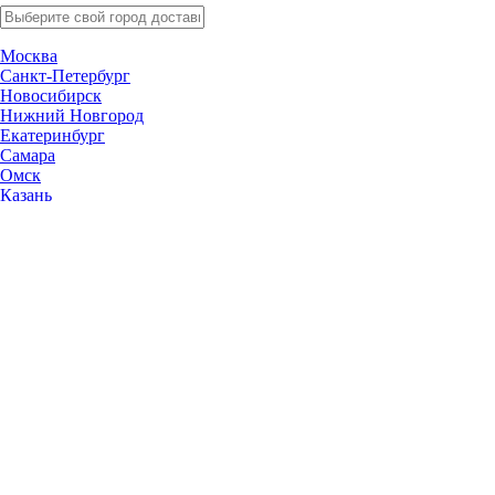
Москва
Санкт-Петербург
Новосибирск
Нижний Новгород
Екатеринбург
Самара
Омск
Казань
Челябинск
Ростов-на-Дону
Уфа
Волгоград
Пермь
Красноярск
Саратов
Воронеж
Тольятти
Краснодар
Ульяновск
Ижевск
Ярославль