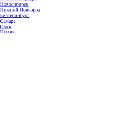
Новосибирск
Нижний Новгород
Екатеринбург
Самара
Омск
Казань
Челябинск
Ростов-на-Дону
Уфа
Волгоград
Пермь
Красноярск
Саратов
Воронеж
Тольятти
Краснодар
Ульяновск
Ижевск
Ярославль
Барнаул
Иркутск