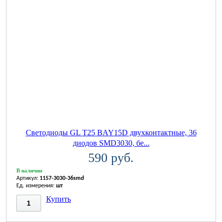
Светодиоды GL T25 BAY15D двухконтактные, 36
диодов SMD3030, бе...
590 руб.
В наличии
Артикул:
1157-3030-36smd
Ед. измерения:
шт
Купить