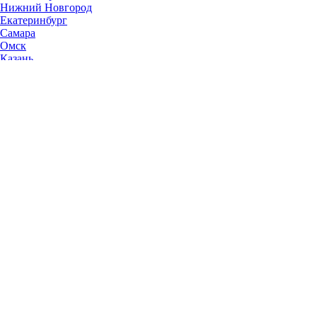
Нижний Новгород
Екатеринбург
Самара
Омск
Казань
Челябинск
Ростов-на-Дону
Уфа
Волгоград
Пермь
Красноярск
Саратов
Воронеж
Тольятти
Краснодар
Ульяновск
Ижевск
Ярославль
Барнаул
Иркутск
Владивосток