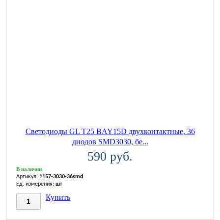
Светодиоды GL T25 BAY15D двухконтактные, 36
диодов SMD3030, бе...
590 руб.
В наличии
Артикул:
1157-3030-36smd
Ед. измерения:
шт
Купить