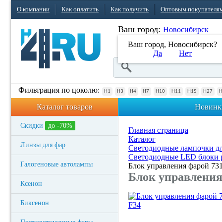
О компании
Как оплатить
Как получить
Оптовым покупателя
Ваш город:
Новосибирск
Ваш город, Новосибирск?
Да
Нет
Фильтрация по цоколю:
H1
H3
H4
H7
H10
H11
H15
H27
Каталог товаров
Новинк
Скидки
до -70%
Главная страница
Каталог
Линзы для фар
Светодиодные лампочки дл
Светодиодные LED блоки 
Галогеновые автолампы
Блок управления фарой 73
Блок управления
Ксенон
Биксенон