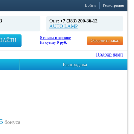
Войти
Регистрация
3
Опт:
+7 (383) 200-36-12
AUTO LAMP
0
товара в корзине
НАЙТИ
Оформить заказ
На сумму
0 руб.
Подбор ламп
Распродажа
5
бонуса