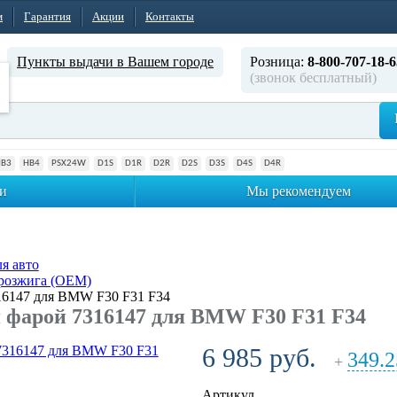
м
Гарантия
Акции
Контакты
Пункты выдачи в Вашем городе
Розница:
8-800-707-18-6
(звонок бесплатный)
HB3
HB4
PSX24W
D1S
D1R
D2R
D2S
D3S
D4S
D4R
и
Мы рекомендуем
я авто
розжига (OEM)
16147 для BMW F30 F31 F34
 фарой 7316147 для BMW F30 F31 F34
6 985 руб.
349.2
+
Артикул