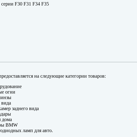
серии F30 F31 F34 F35
редоставляется на следующие категории товаров:
рудование
ые огни
линзы
 вида
амер заднего вида
адары
 дома
еры BMW
одиодных ламп для авто.