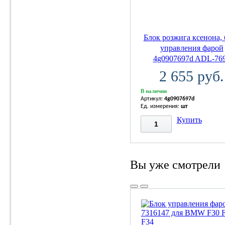
Блок розжига ксенона,
управления фарой
4g0907697d ADL-76
2 655 руб.
В наличии
Артикул:
4g0907697d
Ед. измерения:
шт
Купить
Вы уже смотрели