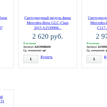
 блок
Светодиодный модуль фары
Светодиод
Mercedes-Benz GLC-Class
Mercedes-
97
2015 A2539068...
C117 
2 620 руб.
2 9
В наличии
В наличии
Артикул:
A2539068200
Артикул:
A17690
Ед. измерения:
шт
Ед. измерения:
Купить
К