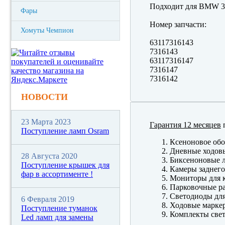
Подходит для BMW 3 
Фары
Номер запчасти:
Хомуты Чемпион
63117316143
7316143
63117316147
7316147
7316142
НОВОСТИ
23 Марта 2023
Гарантия 12 месяцев
п
Поступление ламп Osram
Ксеноновое обо
Дневные ходов
28 Августа 2020
Биксеноновые 
Поступление крышек для
Камеры заднего
фар в ассортименте !
Мониторы для к
Парковочные р
Светодиоды для
6 Февраля 2019
Ходовые марк
Поступление туманок
Комплекты свет
Led ламп для замены