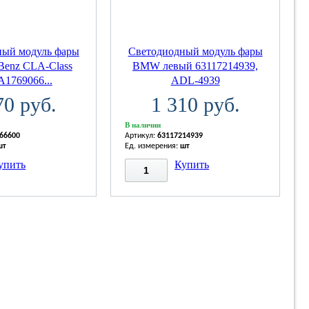
ный модуль фары
Светодиодный модуль фары
Benz CLA-Class
BMW левый 63117214939,
A1769066...
ADL-4939
70 руб.
1 310 руб.
В наличии
66600
Артикул:
63117214939
шт
Ед. измерения:
шт
упить
Купить