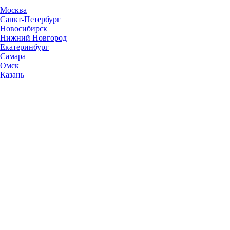
Москва
Санкт-Петербург
Новосибирск
Нижний Новгород
Екатеринбург
Самара
Омск
Казань
Челябинск
Ростов-на-Дону
Уфа
Волгоград
Пермь
Красноярск
Саратов
Воронеж
Тольятти
Краснодар
Ульяновск
Ижевск
Ярославль
Барнаул
Иркутск