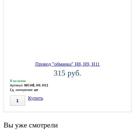
Провод "обманка" H8, H9, H11
315 руб.
В наличии
Артикул:
WC-H8, H9, H11
Ед. измерения:
шт
Купить
Вы уже смотрели