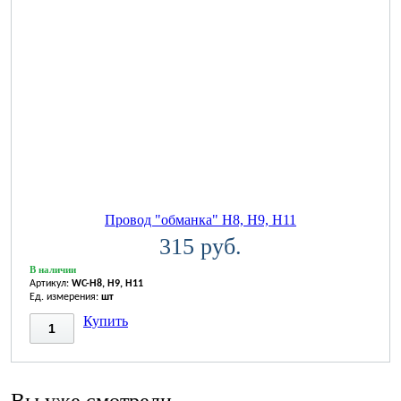
Провод "обманка" H8, H9, H11
315 руб.
В наличии
Артикул:
WC-H8, H9, H11
Ед. измерения:
шт
Купить
Вы уже смотрели