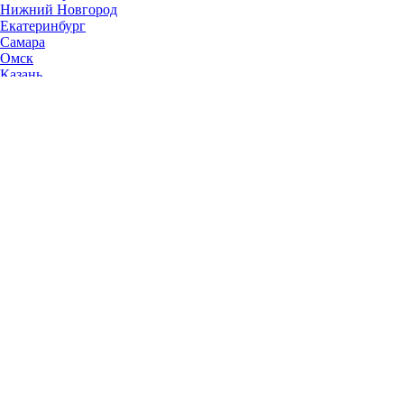
Нижний Новгород
Екатеринбург
Самара
Омск
Казань
Челябинск
Ростов-на-Дону
Уфа
Волгоград
Пермь
Красноярск
Саратов
Воронеж
Тольятти
Краснодар
Ульяновск
Ижевск
Ярославль
Барнаул
Иркутск
Владивосток