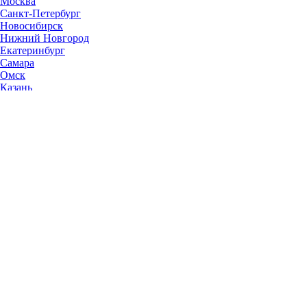
Москва
Санкт-Петербург
Новосибирск
Нижний Новгород
Екатеринбург
Самара
Омск
Казань
Челябинск
Ростов-на-Дону
Уфа
Волгоград
Пермь
Красноярск
Саратов
Воронеж
Тольятти
Краснодар
Ульяновск
Ижевск
Ярославль
Барнаул
Иркутск