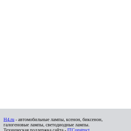
H4.ru
- автомобильные лампы, ксенон, биксенон,
галогеновые лампы, светодиодные лампы.
Техническая поддержка сайта -
ITConstruct