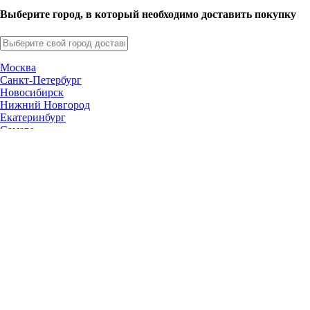
Выберите город, в который необходимо доставить покупку
Москва
Санкт-Петербург
Новосибирск
Нижний Новгород
Екатеринбург
Самара
Омск
Казань
Челябинск
Ростов-на-Дону
Уфа
Волгоград
Пермь
Красноярск
Саратов
Воронеж
Тольятти
Краснодар