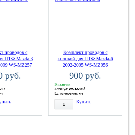
т проводов с
Комплект проводов с
ля ПТФ Mazda 3
кнопкой для ПТФ Mazda-6
2009 WS-MZ257
2002-2005 WS-MZ056
0 руб.
900 руб.
В наличии
257
Артикул:
WS-MZ056
к-т
Ед. измерения:
к-т
упить
Купить