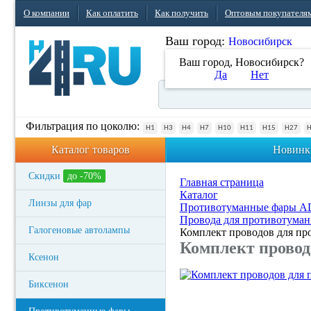
О компании
Как оплатить
Как получить
Оптовым покупателя
Ваш город:
Новосибирск
Ваш город, Новосибирск?
Да
Нет
Фильтрация по цоколю:
H1
H3
H4
H7
H10
H11
H15
H27
Каталог товаров
Новинк
Скидки
до -70%
Главная страница
Каталог
Линзы для фар
Противотуманные фары 
Провода для противотума
Галогеновые автолампы
Комплект проводов для пр
Комплект провод
Ксенон
Биксенон