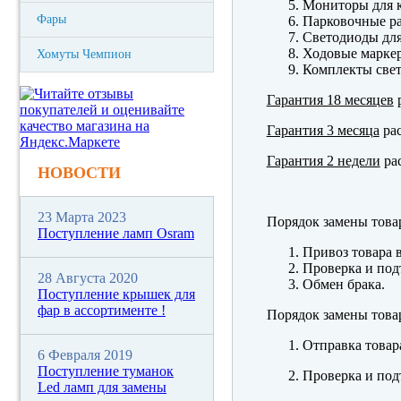
Мониторы для к
Фары
Парковочные р
Светодиоды для
Ходовые марк
Хомуты Чемпион
Комплекты свет
Гарантия 18 месяцев
р
Гарантия 3 месяца
рас
Гарантия 2 недели
рас
НОВОСТИ
23 Марта 2023
Порядок замены това
Поступление ламп Osram
Привоз товара 
Проверка и под
28 Августа 2020
Обмен брака.
Поступление крышек для
фар в ассортименте !
Порядок замены това
Отправка товар
6 Февраля 2019
Поступление туманок
Проверка и под
Led ламп для замены