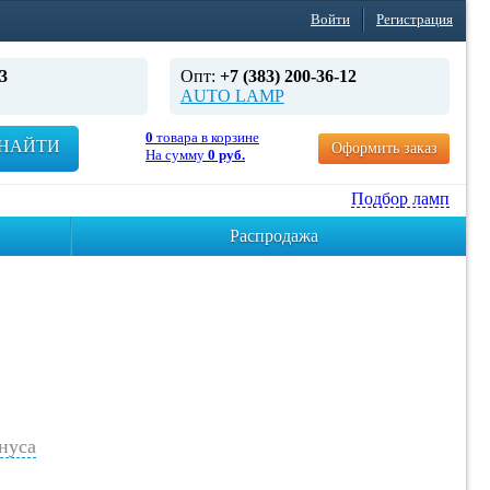
Войти
Регистрация
3
Опт:
+7 (383) 200-36-12
AUTO LAMP
0
товара в корзине
НАЙТИ
Оформить заказ
На сумму
0 руб.
Подбор ламп
Распродажа
нуса