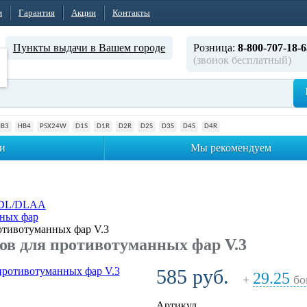
м
Гарантия
Акции
Контакты
Пункты выдачи в Вашем городе
Розница:
8-800-707-18-6
(звонок бесплатный)
HB3
HB4
PSX24W
D1S
D1R
D2R
D2S
D3S
D4S
D4R
и
Мы рекомендуем
ADL/DLAA
нных фар
отивотуманных фар V.3
ов для противотуманных фар V.3
585 руб.
29.25
+
бо
Артикул