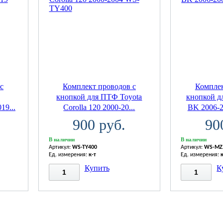
с
Комплект проводов с
Комплек
кнопкой для ПТФ Toyota
кнопкой д
19...
Corolla 120 2000-20...
BK 2006-
900 руб.
90
В наличии
В наличии
Артикул:
WS-TY400
Артикул:
WS-MZ
Ед. измерения:
к-т
Ед. измерения:
Купить
К