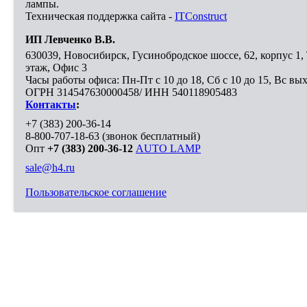
лампы.
Техническая поддержка сайта -
ITConstruct
ИП Левченко В.В.
630039
,
Новосибирск
,
Гусинобродское шоссе, 62, корпус 1
этаж, Офис 3
Часы работы офиса: Пн-Пт с 10 до 18, Сб с 10 до 15, Вс вы
ОГРН 314547630000458/ ИНН 540118905483
Контакты
:
+7 (383) 200-36-14
8-800-707-18-63
(звонок бесплатный)
Опт
+7 (383) 200-36-12
AUTO LAMP
sale@h4.ru
Пользовательское соглашение
Выберите город, в который необходимо доставить покупку
Москва
Санкт-Петербург